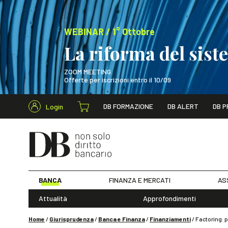
WEBINAR / 1° Ottobre
La riforma del sis
ZOOM MEETING
Offerte per iscrizioni entro il 10/09
Cerca nel s
DB FORMAZIONE
DB ALERT
DB P
Login
WEBINAR / 1° Ot
BANCA
FINANZA E MERCATI
AS
Attualità
Approfondimenti
Home
/
Giurisprudenza
/
Banca e Finanza
/
Finanziamenti
/
Factoring: p