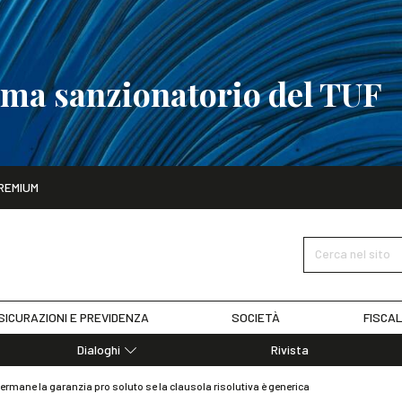
tema sanzionatorio del TUF
ito
REMIUM
tobre
La riforma del sistema sanzionatorio del TUF
SCOPRI I DET
Cerca nel sito
SICURAZIONI E PREVIDENZA
SOCIETÀ
FISCAL
Dialoghi
Rivista
Dialoghi di Diritto dell'Economia
ermane la garanzia pro soluto se la clausola risolutiva è generica
Editoriali