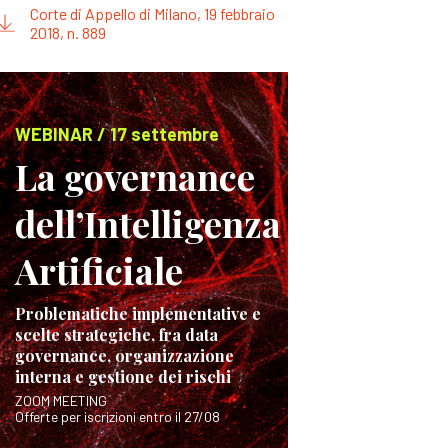
Corte di Appello di Milano, 19 febbraio
2018, n. 889
WEBINAR / 17 settembre
La governance
dell’Intelligenza
Artificiale
Problematiche implementative e
scelte strategiche, fra data
governance, organizzazione
interna e gestione dei rischi
ZOOM MEETING
Offerte per iscrizioni entro il 27/08