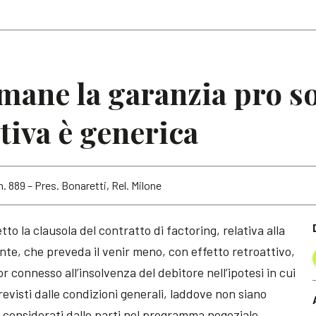
Articoli
Note
mane la garanzia pro so
tiva è generica
n. 889 – Pres. Bonaretti, Rel. Milone
to la clausola del contratto di factoring, relativa alla
nte, che preveda il venir meno, con effetto retroattivo,
or connesso all’insolvenza del debitore nell’ipotesi in cui
revisti dalle condizioni generali, laddove non siano
ì considerati dalle parti nel programma negoziale.