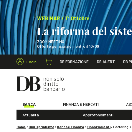
WEBINAR / 1° Ottobre
La riforma del sis
ZOOM MEETING
Offerte per iscrizioni entro il 10/09
Cerca nel s
DB FORMAZIONE
DB ALERT
DB P
Login
WEBINAR / 1° Ot
BANCA
FINANZA E MERCATI
AS
Attualità
Approfondimenti
Home
/
Giurisprudenza
/
Banca e Finanza
/
Finanziamenti
/
Factoring: i