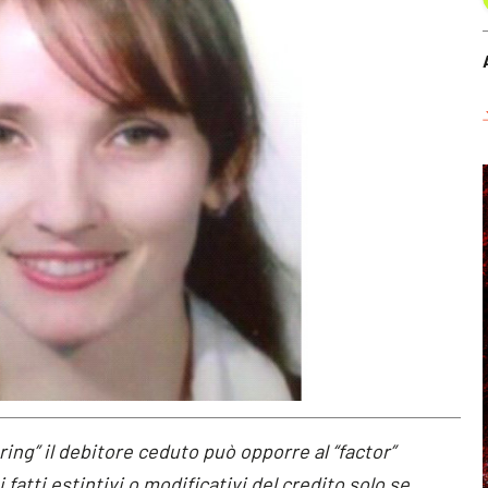
ring” il debitore ceduto può opporre al “factor”
fatti estintivi o modificativi del credito solo se