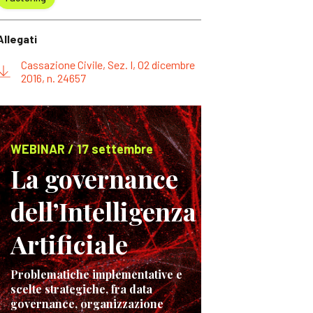
Allegati
Cassazione Civile, Sez. I, 02 dicembre
2016, n. 24657
WEBINAR / 17 settembre
La governance
dell’Intelligenza
Artificiale
Problematiche implementative e
scelte strategiche, fra data
governance, organizzazione