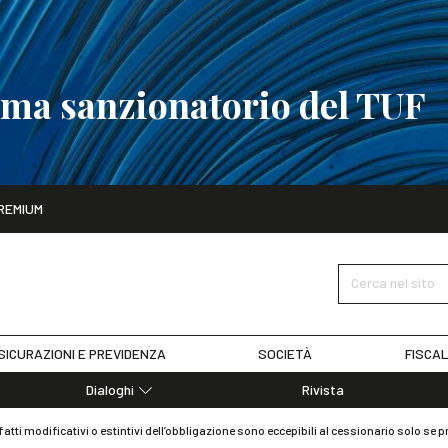
tema sanzionatorio del TUF
ito
REMIUM
tobre
La riforma del sistema sanzionatorio del TUF
SCOPRI I DET
Cerca nel sito
SICURAZIONI E PREVIDENZA
SOCIETÀ
FISCAL
Dialoghi
Rivista
Dialoghi di Diritto dell'Economia
 fatti modificativi o estintivi dell’obbligazione sono eccepibili al cessionario solo se 
Editoriali