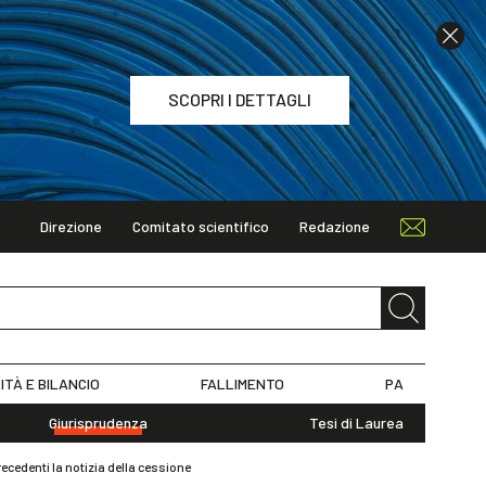
SCOPRI I DETTAGLI
Direzione
Comitato scientifico
Redazione
TAGLI
ITÀ E BILANCIO
FALLIMENTO
PA
Giurisprudenza
Tesi di Laurea
precedenti la notizia della cessione