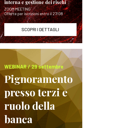
interna e gestione dei rischi
ZOOM MEETING
Offerte per iscrizioni entro il 27/08
SCOPRI I DETTAGLI
WEBINAR / 29 settembre
Pignoramento
presso terzi e
ruolo della
banca