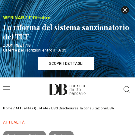
WEBINAR / 1° Ottobre
La riforma del sistema sanzionatorio
del TUF
ZOOM MEETING
Offerte per iscrizioni entro il 10/09
SCOPRI I DETTAGLI
Cerca nel sito
WEBINAR / 1° Ottobre
La riforma del sistema sanzionatorio del TUF
SCOPRI I DETTAGLI
Home
/
Attualità
/
Quotate
/
ESG Disclosures: la consultazione ESA
ATTUALITÀ