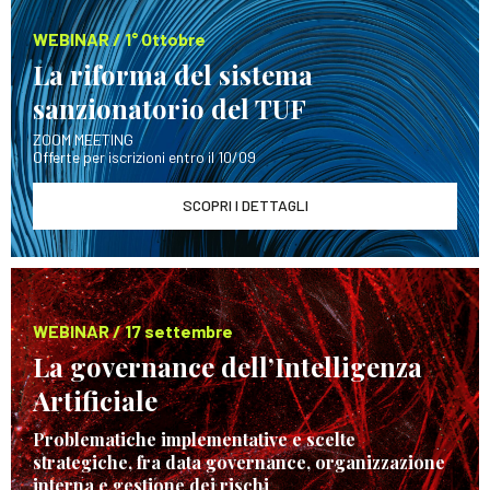
WEBINAR / 1° Ottobre
La riforma del sistema
sanzionatorio del TUF
ZOOM MEETING
Offerte per iscrizioni entro il 10/09
SCOPRI I DETTAGLI
WEBINAR / 17 settembre
La governance dell’Intelligenza
Artificiale
Problematiche implementative e scelte
strategiche, fra data governance, organizzazione
interna e gestione dei rischi