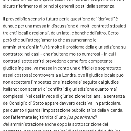
sicuro riferimento ai principi generali posti dalla sentenza.
Il prevedibile scenario futuro per la questione dei “derivati” è
dunque per una messa in discussione di molti contratti stipulati
tra enti locali e regionali, da un lato, e banche dall’altro. Certo
però che sull’atteggiamento che assumeranno le
amministrazioni influirà molto il problema della giurisdizione sul
contratto: nei casi – che risultano molto numerosi – in cui i
contratti sottoscritti prevedono come foro competente il
giudice inglese, va messa in conto una difficile (e soprattutto
assai costosa) controversia a Londra, ove il giudice locale può
non accettare l’impostazione “nazionale” seguita dal giudice
italiano; con scenari di conflitti di giurisdizione quanto mai
complessi. Nei casi invece di giurisdizione italiana, la sentenza
del Consiglio di Stato appare davvero decisiva. In particolare,
per quanto riguarda l’impostazione pubblicistica della vicenda,
con l’affermata legittimità di uno
jus poenitendi
d
ell’amministrazione anche dopo la sottoscrizione del
contratto, per preminenti ragioni di salvaguardia del pubblico