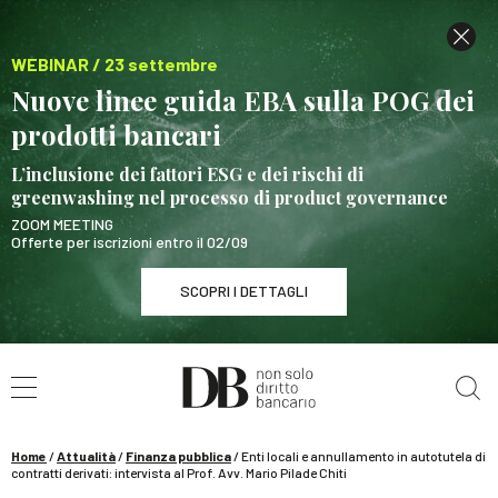
WEBINAR / 23 settembre
Nuove linee guida EBA sulla POG dei
prodotti bancari
L’inclusione dei fattori ESG e dei rischi di
greenwashing nel processo di product governance
ZOOM MEETING
Offerte per iscrizioni entro il 02/09
SCOPRI I DETTAGLI
Cerca nel sito
WEBINAR / 23 settembre
Nuove linee guida EBA sulla POG dei prodotti
bancari
Home
/
Attualità
/
Finanza pubblica
/
Enti locali e annullamento in autotutela di
SCOPRI I DETTAGLI
contratti derivati: intervista al Prof. Avv. Mario Pilade Chiti