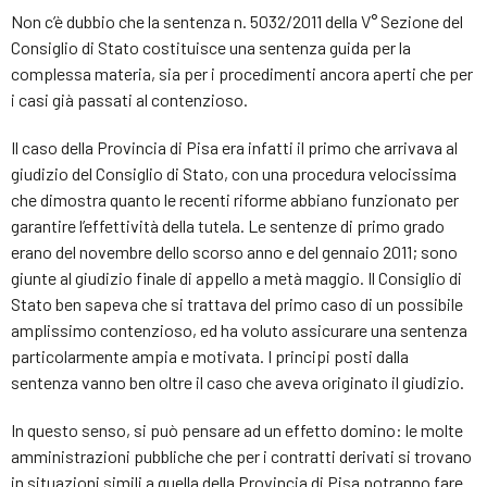
Non c’è dubbio che la sentenza n. 5032/2011 della V° Sezione del
Consiglio di Stato costituisce una sentenza guida per la
complessa materia, sia per i procedimenti ancora aperti che per
i casi già passati al contenzioso.
Il caso della Provincia di Pisa era infatti il primo che arrivava al
giudizio del Consiglio di Stato, con una procedura velocissima
che dimostra quanto le recenti riforme abbiano funzionato per
garantire l’effettività della tutela. Le sentenze di primo grado
erano del novembre dello scorso anno e del gennaio 2011; sono
giunte al giudizio finale di appello a metà maggio. Il Consiglio di
Stato ben sapeva che si trattava del primo caso di un possibile
amplissimo contenzioso, ed ha voluto assicurare una sentenza
particolarmente ampia e motivata. I principi posti dalla
sentenza vanno ben oltre il caso che aveva originato il giudizio.
In questo senso, si può pensare ad un effetto domino: le molte
amministrazioni pubbliche che per i contratti derivati si trovano
in situazioni simili a quella della Provincia di Pisa potranno fare