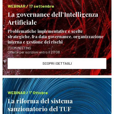
WEBINAR / 17 settembre
La governance dell’Intelligenza
Artificiale
Problematiche implementative e scelte
strategiche, fra data governance, organizzazione
interna e gestione dei rischi
ZOOM MEETING
Offerte per iscrizioni entro il 27/08
SCOPRI I DETTAGLI
WEBINAR / 1° Ottobre
La riforma del sistema
sanzionatorio del TUF