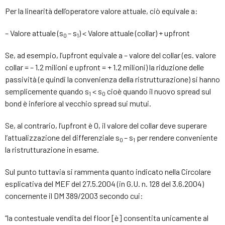
Per la linearità dell’operatore valore attuale, ciò equivale a:
– Valore attuale (s
– s
) < Valore attuale (collar) + upfront
0
1
Se, ad esempio, l’upfront equivale a – valore del collar (es. valore
collar = – 1.2 milioni e upfront = + 1.2 milioni) la riduzione delle
passività (e quindi la convenienza della ristrutturazione) si hanno
semplicemente quando s
< s
cioè quando il nuovo spread sul
1
0
bond è inferiore al vecchio spread sui mutui.
Se, al contrario, l’upfront è 0, il valore del collar deve superare
l’attualizzazione del differenziale s
– s
per rendere conveniente
0
1
la ristrutturazione in esame.
Sul punto tuttavia si rammenta quanto indicato nella Circolare
esplicativa del MEF del 27.5.2004 (in G.U. n. 128 del 3.6.2004)
concernente il DM 389/2003 secondo cui:
“la contestuale vendita del floor [è] consentita unicamente al