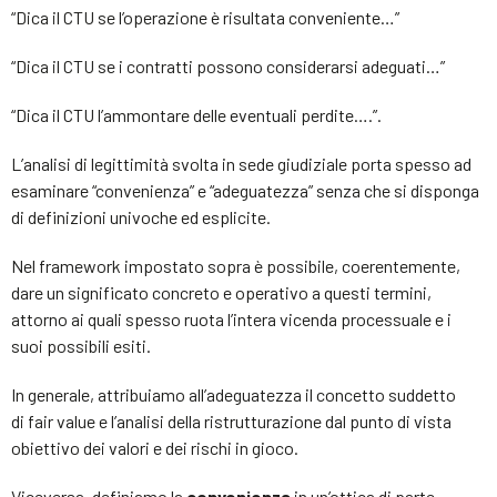
“Dica il CTU se l’operazione è risultata conveniente…”
“Dica il CTU se i contratti possono considerarsi adeguati…”
“Dica il CTU l’ammontare delle eventuali perdite….”.
L’analisi di legittimità svolta in sede giudiziale porta spesso ad
esaminare “convenienza” e “adeguatezza” senza che si disponga
di definizioni univoche ed esplicite.
Nel framework impostato sopra è possibile, coerentemente,
dare un significato concreto e operativo a questi termini,
attorno ai quali spesso ruota l’intera vicenda processuale e i
suoi possibili esiti.
In generale, attribuiamo all’adeguatezza il concetto suddetto
di fair value e l’analisi della ristrutturazione dal punto di vista
obiettivo dei valori e dei rischi in gioco.
Viceversa, definiamo la
convenienza
in un’ottica di parte,