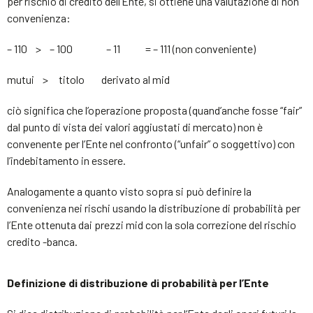
per rischio di credito dell’Ente, si ottiene una valutazione di non
convenienza:
– 110 > – 100 – 11 = – 111 (non conveniente)
mutui > titolo derivato al mid
ciò significa che l’operazione proposta (quand’anche fosse “fair”
dal punto di vista dei valori aggiustati di mercato) non è
convenente per l’Ente nel confronto (“unfair” o soggettivo) con
l’indebitamento in essere.
Analogamente a quanto visto sopra si può definire la
convenienza nei rischi usando la distribuzione di probabilità per
l’Ente ottenuta dai prezzi mid con la sola correzione del rischio
credito -banca.
Definizione di distribuzione di probabilità per l’Ente