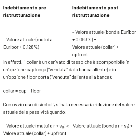
Indebitamento pre
Indebitamento post
ristrutturazione
ristrutturazione
– Valore attuale (bond a Euribor
– Valore attuale (mutui a
+ 0.063%) +
Euribor + 0.126%)
Valore attuale (collar) +
upfront
In effetti, il collar è un derivato di tasso che è scomponibile in
un’opzione cap lunga (“venduta” dalla banca all’ente) e in
un’opzione floor corta (“venduta” dall’ente alla banca):
collar = cap – floor
Con ovvio uso di simboli, si ha la necessaria riduzione del valore
attuale delle passività quando:
– Valore attuale (mutui a r + s
) < – Valore attuale (bond a r + s
) +
0
1
Valore attuale (collar) + upfront