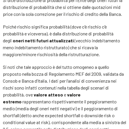
Si dice distribuzione di probabilità per l‘Ente degli oneri futuri la
distribuzione di probabilità che si ottiene dalle quotazioni mid
price con la sola correzione per il rischio di credito della Banca.
Poiché rischio significa probabilità (dove c’è rischio c’è
probabilità e viceversa), è dalla distribuzione di probabilità
degli
oneri netti futuri attualizzati
(vecchio indebitamento
meno indebitamento ristrutturato) che si ricava la
maggiore/minore rischiosità della ristrutturazione.
Si noti che tale approccio è del tutto omogeneo a quello
proposto nella bozza di Regolamento MEF del 2009, validata da
Consob e Banca d’Italia. I dati per l’analisi di convenienza nei
rischi sono infatti contenuti nella tabella degli scenari di
probabilità, ove
valore atteso
e
valore
estremo
rappresentano rispettivamente il peggioramento
medio (media degli oneri netti negativi) e il peggioramento di
shortfall (detto anche expected shortfall o downside risk o
conditional value at risk), corrispondente alla media a sinistra del