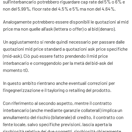
sull’interbancario potrebbero riguardare cap rate del 5% o 6% e
non del 5.99%, floor rate del 4.5% e 5% ma non del 4.64%.
Analogamente potrebbero essere disponibili le quotazioni al mid
price ma non quelle all’ask (lettera o offer) o al bid (denaro).
Un aggiustamento si rende quindi necessario per passare dalle
quotazioni mid price standard a quotazioni ask price specifiche
(mid-ask). Ciò può essere fatto prendendo il mid price
interbancario e correggendolo per la metà del bid-ask del
momento t0.
In questo ambito rientrano anche eventuali correzioni per
l’ingegnerizzazione e il tayloring o retailing del prodotto.
Con riferimento al secondo aspetto, mentre il contratto
interbancario (anche mediante garanzie collaterali) implica un
annullamento del rischio (bilaterale) di credito, il contratto con
l’ente locale, salvo specifiche previsioni, lascia aperta la
rischiosità relativa dei due soggetti, rischiosità chiaramente