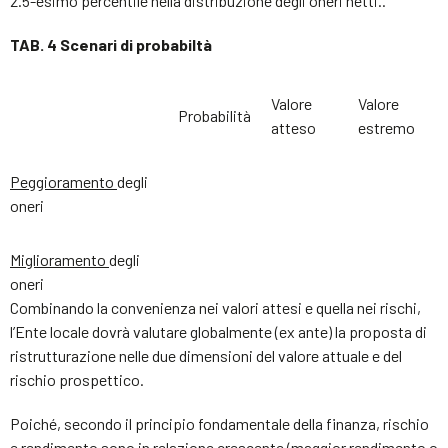
2.5-esimo percentile nella distribuzione degli oneri netti..
TAB. 4 Scenari di probabiltà
Valore
Valore
Probabilità
atteso
estremo
Peggioramento
degli
oneri
Miglioramento
degli
oneri
Combinando la convenienza nei valori attesi e quella nei rischi,
l’Ente locale dovrà valutare globalmente (ex ante) la proposta di
ristrutturazione nelle due dimensioni del valore attuale e del
rischio prospettico.
Poiché, secondo il principio fondamentale della finanza, rischio
e rendimento sono in relazione crescente (maggior rendimento o