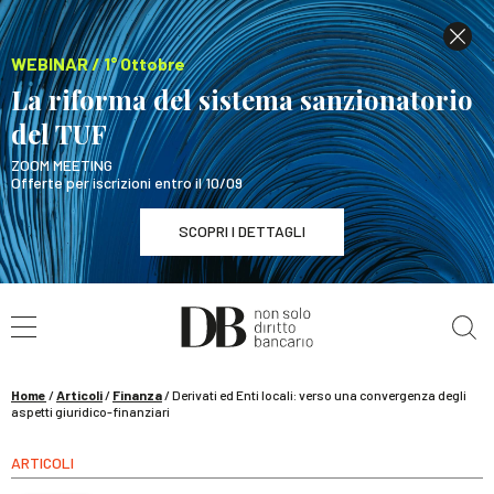
WEBINAR / 1° Ottobre
La riforma del sistema sanzionatorio
del TUF
ZOOM MEETING
Offerte per iscrizioni entro il 10/09
SCOPRI I DETTAGLI
Cerca nel sito
WEBINAR / 1° Ottobre
La riforma del sistema sanzionatorio del TUF
SCOPRI I DETTAGLI
Home
/
Articoli
/
Finanza
/
Derivati ed Enti locali: verso una convergenza degli
aspetti giuridico-finanziari
ARTICOLI