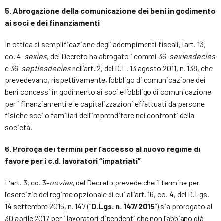
5. Abrogazione della comunicazione dei beni in godimento
ai soci e dei finanziamenti
In ottica di semplificazione degli adempimenti fiscali, l’art. 13,
co. 4-
sexies
, del Decreto ha abrogato i commi 36-
sexiesdecies
e 36-
septiesdecies
nell’art. 2, del D.L. 13 agosto 2011, n. 138, che
prevedevano, rispettivamente, l’obbligo di comunicazione dei
beni concessi in godimento ai soci e l’obbligo di comunicazione
per i finanziamenti e le capitalizzazioni effettuati da persone
fisiche soci o familiari dell’imprenditore nei confronti della
società.
6. Proroga dei termini per l’accesso al nuovo regime di
favore per i c.d. lavoratori “impatriati”
L’art. 3, co. 3-
novies
, del Decreto prevede che il termine per
l’esercizio del regime opzionale di cui all’art. 16, co. 4, del D.Lgs.
14 settembre 2015, n. 147 (“
D.Lgs. n. 147/2015
”) sia prorogato al
30 aprile 2017 per i lavoratori dipendenti che non l’abbiano già