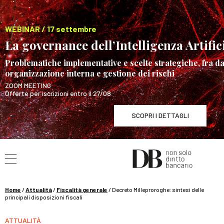
WEBINAR / 17 settembre
La governance dell’Intelligenza Artific
Problematiche implementative e scelte strategiche, fra d
organizzazione interna e gestione dei rischi
ZOOM MEETING
Offerte per iscrizioni entro il 27/08
SCOPRI I DETTAGLI
Cerca nel sito
WEBINAR / 17 settembre
La governance dell’Intellige
SCOPRI I DETTAGLI
Home
/
Attualità
/
Fiscalità generale
/
Decreto Milleproroghe: sintesi delle
principali disposizioni fiscali
ATTUALITÀ