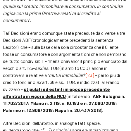
quella sul credito immobiliare ai consumatori, in continuità
logica con la prima Direttiva relativa al credito ai
consumatori
”.
Tali Decisioni erano comunque state precedute da diverse altre
Decisioni ABF (cronologicamente precedenti la sentenza
Lexitor), che – sulla base della sola circostanza che il Cliente
fosse un consumatore e con argomentazioni che non sembrano
del tutto condivisibili – “menzionavano” il principio enunciato dal
vecchio art. 125-
sexies
, TUB (in ambito CCD), anche in
controversie relative a “
mutui immobiliari
”
[23]
– per lo più di
credito fondiario
ex
art. 38 e ss., TUB, e indicizzati al Franco
svizzero –
stipulati ed estinti in epoca precedente
all’entrata in vigore della MCD
(in tal senso:
ABF Bologna n.
11.702/2017; Milano n. 2.119, n. 10.183 e n. 27.090/2018;
Palermo n. 12.908/2018; Napoli n. 20.437/2018
).
Altre Decisioni dell’Arbitro, in analoghe fattispecie,
evidenziarono che: “
[…]
i principi sopra enunciati trovano