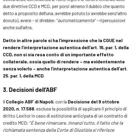
due direttive CCD e MCD, per porsi almeno il dubbio che quanto
detto a proposito dell’una, avrebbe potuto (o avrebbe senz’altro
dovuto), avere – si direbbe: “
automaticamente
” – ripercussioni
anche sull’altra.
Detto in altre parole si ha l’impressione che la CGUE nel
rendere l’interpretazione autentica dell’art. 16, par. 1, della
CCD, non si sia resa conto di un importante effetto
collaterale, ossia quello di rendere – ma evidentemente
senza volerlo – anche l’interpretazione autentica dell’art.
25. par. 1, della MCD
.
3. Decisioni dell’ABF
Il
Collegio ABF di Napoli
, con la
Decisione del 9 ottobre
2020, n. 17.588
, escluse la possibilità di applicare il principio di
diritto Lexitor in caso di estinzione anticipata di un contratto di
credito MCD: “
È bene rimarcare, innanzi tutto, il fatto che la
richiamata sentenza della Corte di Giustizia si riferisce