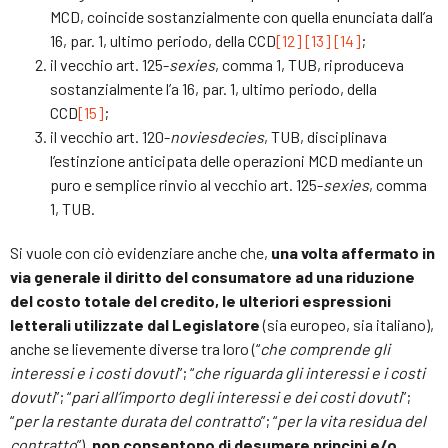
MCD, coincide sostanzialmente con quella enunciata dall’a
16, par. 1, ultimo periodo, della CCD
[12]
[13]
[14]
;
il vecchio art. 125-
sexies
, comma 1, TUB, riproduceva
sostanzialmente l’a 16, par. 1, ultimo periodo, della
CCD
[15]
;
il vecchio art. 120-
noviesdecies
, TUB, disciplinava
l’estinzione anticipata delle operazioni MCD mediante un
puro e semplice rinvio al vecchio art. 125-
sexies
, comma
1, TUB.
Si vuole con ciò evidenziare anche che,
una volta affermato in
via generale il diritto del consumatore ad una riduzione
del costo totale del credito, le ulteriori espressioni
letterali utilizzate dal Legislatore
(sia europeo, sia italiano),
anche se lievemente diverse tra loro (“
che comprende gli
interessi e i costi dovuti
”; “
che riguarda gli interessi e i costi
dovuti
”; “
pari all’importo degli interessi e dei costi dovuti
”;
“
per la restante durata del contratto
”; “
per la vita residua del
contratto
”),
non consentono di desumere principi e/o