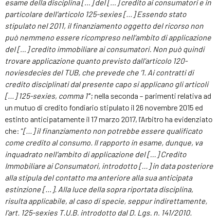
esame della disciplina […] del […] credito ai consumatori e in
particolare dell’articolo 125-sexies
[…]
Essendo stato
stipulato nel 2011, il finanziamento oggetto del ricorso non
può nemmeno essere ricompreso nell’ambito di applicazione
del […] credito immobiliare ai consumatori. Non può quindi
trovare applicazione quanto previsto dall’articolo 120-
noviesdecies del TUB, che prevede che ‘1. Ai contratti di
credito disciplinati dal presente capo si applicano gli articoli
[…] 125-sexies, comma 1’
”; nella seconda – parimenti relativa ad
un mutuo di credito fondiario stipulato il 26 novembre 2015 ed
estinto anticipatamente il 17 marzo 2017, l’Arbitro ha evidenziato
che: “
[…]
il finanziamento non potrebbe essere qualificato
come credito al consumo. Il rapporto in esame, dunque, va
inquadrato nell’ambito di applicazione del […] Credito
Immobiliare ai Consumatori, introdotto […] in data posteriore
alla stipula del contatto ma anteriore alla sua anticipata
estinzione
[…].
Alla luce della sopra riportata disciplina,
risulta applicabile, al caso di specie, seppur indirettamente,
l’art. 125-sexies T.U.B. introdotto dal D. Lgs. n. 141/2010.