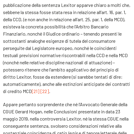
pubblicazione della sentenza Lexitor apparve chiaro a molti che,
sebbene la stessa fosse stata resa in relazione all’art. 16, par. 1,
della CCD, (e non anche in relazione all’art. 25, par. 1, della MCD),
esisteva la concreta possibilità che l’Arbitro Bancario
Finanziario, nonché il Giudice ordinario – tenendo presenti le
sottostanti analoghe esigenze di tutela del consumatore
perseguite dal Legislatore europeo, nonché le coincidenti
testuali previsioni normative riscontrabili nella CCD e nella MCD
(nonché nelle relative discipline nazionali di attuazione) –
potessero ritenere che l’ambito applicativo del principio di
diritto Lexitor, fosse da estendere (si sarebbe tentati di dire:
automaticamente), anche alle estinzioni anticipate dei contratti
di credito MCD
[21]
[22]
.
Appare pertanto sorprendente che né l’Avvocato Generale della
CGUE Gerard Hogan, nelle Conclusioni presentate in data 23
maggio 2019, nella controversia Lexitor, né la stessa CGUE nella
conseguente sentenza, svolsero considerazioni relative alla
sostanziale coincidenza di
ratio legis
e di tenore letterale delle