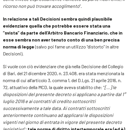
ricorso non può trovare accoglimento
”.
In relazione a tali Decisioni sembra quindi plausibile
evidenziare quella che potrebbe essere stata una
“svista” da parte dell’Arbitro Bancario Finanziario, che in
esse sembra non aver tenuto conto di una ben precisa
norma di legge
(salvo poi farne un utilizzo “distorto” in altre
Decisioni).
Si vuole con ciò evidenziare che già nella Decisione del Collegio
di Bari, del 21 dicembre 2020, n. 23.408, era stata menzionata la
norma di cui all’articolo 3, comma 1, del D.Lgs. 21 aprile 2016, n.
72, attuativo della MCD, la quale aveva stabilito che: “
[…] le
disposizioni del presente decreto si applicano a partire dal 1°
luglio 2016 e ai contratti di credito sottoscritti
successivamente a tale data. Ai contratti sottoscritti
anteriormente continuano ad applicarsi le disposizioni
vigenti nel giorno di entrata in vigore del presente decreto
legislativo
”;
tale norma di diritto intertemporale era (ed è),