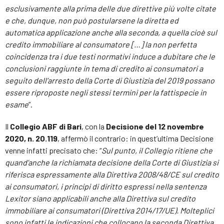
esclusivamente alla prima delle due direttive più volte citate
e che, dunque, non può postularsene la diretta ed
automatica applicazione anche alla seconda, a quella cioè sul
credito immobiliare al consumatore […] la non perfetta
coincidenza tra i due testi normativi induce a dubitare che le
conclusioni raggiunte in tema di credito ai consumatori a
seguito dell’arresto della Corte di Giustizia del 2019 possano
essere riproposte negli stessi termini per la fattispecie in
esame
”.
Il
Collegio ABF di Bari
, con la
Decisione del 12 novembre
2020, n. 20.119
, affermò il contrario: in quest’ultima Decisione
venne infatti precisato che: “
Sul punto, il Collegio ritiene che
quand’anche la richiamata decisione della Corte di Giustizia si
riferisca espressamente alla Direttiva 2008/48/CE sul credito
ai consumatori, i principi di diritto espressi nella sentenza
Lexitor siano applicabili anche alla Direttiva sul credito
immobiliare ai consumatori (Direttiva 2014/17/UE). Molteplici
sono infatti le indicazioni che collocano la seconda Direttiva,