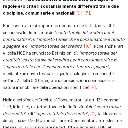
regole e/o criteri sostanzialmente differenti tra le due
discipline, comunitarie e nazionali
[16]
[17]
.
Può essere altresì opportuno ricordare che l’art. 3, della CCD
enunciava le Definizioni di: “
costo totale del credito per il
consumatore
”; di “
importo totale che il consumatore è tenuto
a pagare
” e di “
importo totale del credito
”
[18]
, e che anche l’art.
4, della MCD ha enunciato Definizioni di: “
importo totale del
credito
”; “
costo totale del credito per il consumatore
”; e di
“
importo totale che il consumatore è tenuto a pagare
”,
mediante un rinvio testuale a quelle analoghe già enunciate
nell’art. 3, della CCD integrate da precisazioni connesse alla
natura immobiliare delle operazioni creditizie
[19]
.
Nella disciplina del Credito ai Consumatori, all’art. 121, comma 1,
TUB, le lett. e), e g), riportavano le Definizioni del “
costo totale
del credito
” e di “
importo totale del credito
”
[20]
, laddove nella
disciplina del Credito Immobiliare ai Consumatori, le medesime
Definizioni sono riportate nell’art. 120-
quinquies
, TUB, al