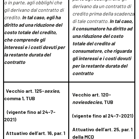
o in parte, agli obblighi che
derivano da un contratto di
gli derivano dal contratto di
credito prima della scadenza
credito.
In tal caso, egli ha
di tale contratto.
In tal caso,
diritto ad una
riduzione del
il consumatore ha diritto ad
costo totale del credito,
una riduzione del costo
che comprende
gli
totale del credito al
interessi e i costi dovuti per
consumatore, che riguarda
la restante durata del
gli interessi e i costi dovuti
contratto
per la restante durata del
contratto
Vecchio art. 125-
sexies
,
Vecchio art. 120-
comma 1, TUB
noviesdecies
, TUB
(vigente fino al 24-7-
(vigente fino al 24-7-2021)
2021)
Attuativo dell’art. 25, par. 1
Attuativo dell’art. 16, par. 1
della MCD