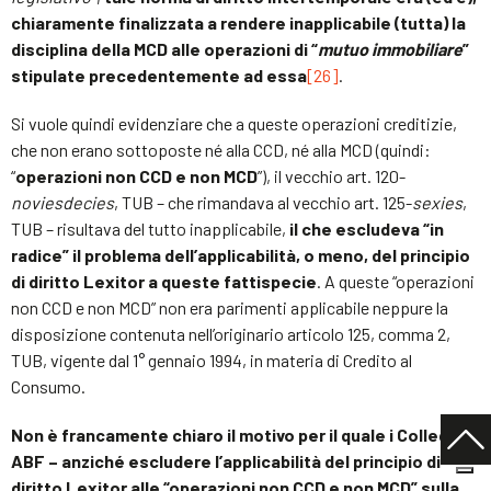
chiaramente finalizzata a rendere inapplicabile (tutta) la
disciplina della MCD alle operazioni di “
mutuo immobiliare
”
stipulate precedentemente ad essa
[26]
.
Si vuole quindi evidenziare che a queste operazioni creditizie,
che non erano sottoposte né alla CCD, né alla MCD (quindi:
“
operazioni non CCD e non MCD
”), il vecchio art. 120-
noviesdecies
, TUB – che rimandava al vecchio art. 125-
sexies
,
TUB – risultava del tutto inapplicabile,
il che escludeva “in
radice” il problema dell’applicabilità, o meno, del principio
di diritto Lexitor a queste fattispecie
. A queste “operazioni
non CCD e non MCD” non era parimenti applicabile neppure la
disposizione contenuta nell’originario articolo 125, comma 2,
TUB, vigente dal 1° gennaio 1994, in materia di Credito al
Consumo.
Non è francamente chiaro il motivo per il quale i Collegi
ABF – anziché escludere l’applicabilità del principio di
diritto Lexitor alle “operazioni non CCD e non MCD” sulla