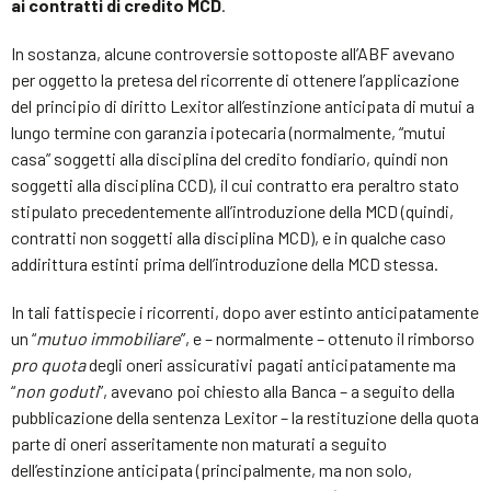
ai contratti di credito MCD
.
In sostanza, alcune controversie sottoposte all’ABF avevano
per oggetto la pretesa del ricorrente di ottenere l’applicazione
del principio di diritto Lexitor all’estinzione anticipata di mutui a
lungo termine con garanzia ipotecaria (normalmente, “mutui
casa” soggetti alla disciplina del credito fondiario, quindi non
soggetti alla disciplina CCD), il cui contratto era peraltro stato
stipulato precedentemente all’introduzione della MCD (quindi,
contratti non soggetti alla disciplina MCD), e in qualche caso
addirittura estinti prima dell’introduzione della MCD stessa.
In tali fattispecie i ricorrenti, dopo aver estinto anticipatamente
un “
mutuo immobiliare
”, e – normalmente – ottenuto il rimborso
pro quota
degli oneri assicurativi pagati anticipatamente ma
“
non goduti
”, avevano poi chiesto alla Banca – a seguito della
pubblicazione della sentenza Lexitor – la restituzione della quota
parte di oneri asseritamente non maturati a seguito
dell’estinzione anticipata (principalmente, ma non solo,