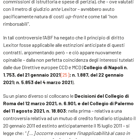
commissioni di istruttoria e spese di perizia), che – ove valutati
con il metro di giudizio
ante
Lexitor – avrebbero avuto
pacificamente natura di costi
up-front
e come tali “non
rimborsabili”.
In tali controversie l’ABF ha negato che il principio di diritto
Lexitor fosse applicabile alle estinzioni anticipate di questi
contratti, argomentando però – e ciò appare nuovamente
opinabile – dalla non perfetta coincidenza degli interessi tutelati
dalle due Direttive europee CCD e MCD (
Collegio di Napoli n.
1.753, del 21 gennaio 2021
[25]
; n. 1.887, del 22 gennaio
2021; n. 5.853 del 4 marzo 2021
).
Su un piano diverso si collocano le
Decisioni del Collegio di
Roma del 12 marzo 2021, n. 6.901, e del Collegio di Palermo
del 11 agosto 2021, n. 18.803
; nella prima – relativa a una
controversia relativa ad un mutuo di credito fondiario stipulato il
20 gennaio 2011 ed estinto anticipatamente il 15 luglio 2011 – si
legge che: “
[…]
occorre osservare l’inapplicabilità al caso in