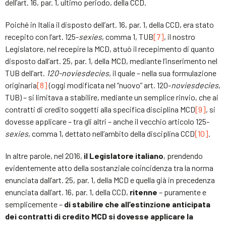
dell’art. 16, par. 1, ultimo periodo, della CCD.
Poiché in Italia il disposto dell’art. 16, par. 1, della CCD, era stato
recepito con l’art. 125-
sexies
, comma 1, TUB
[7]
, il nostro
Legislatore, nel recepire la MCD, attuò il recepimento di quanto
disposto dall’art. 25, par. 1, della MCD, mediante l’inserimento nel
TUB dell’art.
120-noviesdecies
, il quale – nella sua formulazione
originaria
[8]
(oggi modificata nel “nuovo” art. 120-
noviesdecies
,
TUB) – si limitava a stabilire, mediante un semplice rinvio, che ai
contratti di credito soggetti alla specifica disciplina MCD
[9]
, si
dovesse applicare – tra gli altri – anche il vecchio articolo 125-
sexies
, comma 1, dettato nell’ambito della disciplina CCD
[10]
.
In altre parole, nel 2016,
il Legislatore italiano
, prendendo
evidentemente atto della sostanziale coincidenza tra la norma
enunciata dall’art. 25, par. 1, della MCD e quella già in precedenza
enunciata dall’art. 16, par. 1, della CCD,
ritenne
– puramente e
semplicemente –
di stabilire che all’estinzione anticipata
dei contratti di credito MCD si dovesse applicare la