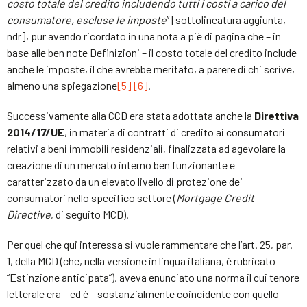
costo totale del credito includendo tutti i costi a carico del
consumatore,
escluse le imposte
” [sottolineatura aggiunta,
ndr], pur avendo ricordato in una nota a piè di pagina che – in
base alle ben note Definizioni – il costo totale del credito include
anche le imposte, il che avrebbe meritato, a parere di chi scrive,
almeno una spiegazione
[5]
[6]
.
Successivamente alla CCD era stata adottata anche la
Direttiva
2014/17/UE
, in materia di contratti di credito ai consumatori
relativi a beni immobili residenziali, finalizzata ad agevolare la
creazione di un mercato interno ben funzionante e
caratterizzato da un elevato livello di protezione dei
consumatori nello specifico settore (
Mortgage Credit
Directive
, di seguito MCD).
Per quel che qui interessa si vuole rammentare che l’art. 25, par.
1, della MCD (che, nella versione in lingua italiana, è rubricato
“Estinzione anticipata”), aveva enunciato una norma il cui tenore
letterale era – ed è – sostanzialmente coincidente con quello