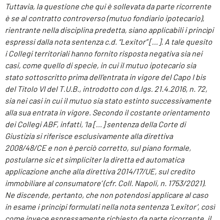
Tuttavia, la questione che qui è sollevata da parte ricorrente
è se al contratto controverso (mutuo fondiario ipotecario),
rientrante nella disciplina predetta, siano applicabili i princìpi
espressi dalla nota sentenza c.d. “Lexitor” […]. A tale quesito
i Collegi territoriali hanno fornito risposta negativa sia nei
casi, come quello di specie, in cui il mutuo ipotecario sia
stato sottoscritto prima dell’entrata in vigore del Capo I bis
del Titolo VI del T.U.B., introdotto con d.lgs. 21.4.2016, n. 72,
sia nei casi in cui il mutuo sia stato estinto successivamente
alla sua entrata in vigore. Secondo il costante orientamento
dei Collegi ABF, infatti, ‘la […] sentenza della Corte di
Giustizia si riferisce esclusivamente alla direttiva
2008/48/CE e non è perciò corretto, sul piano formale,
postularne sic et simpliciter la diretta ed automatica
applicazione anche alla direttiva 2014/17/UE, sul credito
immobiliare al consumatore’ (cfr. Coll. Napoli, n. 1753/2021).
Ne discende, pertanto, che non potendosi applicare al caso
in esame i principi formulati nella nota sentenza ‘Lexitor’, così
come invece espressamente richiesto da parte ricorrente, il