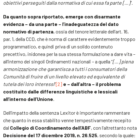
obiettivi perseguiti dalla normativa di cui essa fa parte […]
”.
Da quanto sopra riportato, emerge con disarmante
evidenza – da una parte –
l’inadeguatezza del dato
normativo di partenza
, ossia del tenore letterale dell’art. 16,
par. 1, della CCD, che è norma di carattere evidentemente troppo
programmatico, e quindi priva di un solido contenuto
precettivo, inidonea per la sua stessa formulazione a dare vita –
all’interno dei singoli Ordinamenti nazionali – a quella “
[…] piena
armonizzazione che garantisca a tutti i consumatori della
Comunità di fruire di un livello elevato ed equivalente di
tutela dei loro interessi
”
[2]
e –
dall’altra – il problema
costituito dalle
differenze linguistiche e lessicali
all’interno dell’Unione
.
Dell’impatto della sentenza Lexitor è importante rammentare
che quanto in essa stabilito venne tempestivamente recepito
dal
Collegio di Coordinamento dell’ABF
, con l’altrettanto nota
Decisione del 17 dicembre 2019, n. 26.525
, secondo la quale: