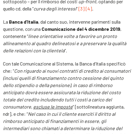
sottoposto – per il rimborso dei costi
up-front
, optando per
quello cd. della “
curva degli interessi
”
[3]
[4]
.
La
Banca d’Italia
, dal canto suo, intervenne parimenti sulla
questione, con una
Comunicazione del 4 dicembre 2019
,
contenente “
linee orientative volte a favorire un pronto
allineamento al quadro delineatosi e a preservare la qualità
delle relazioni con la clientela
”.
Con tale Comunicazione al Sistema, la Banca d’Italia specificò
che: “
Con riguardo ai nuovi contratti di credito ai consumatori
(inclusi quelli di finanziamento contro cessione del quinto
dello stipendio o della pensione), in caso di rimborso
anticipato dovrà essere assicurata la riduzione del costo
totale del credito includendo tutti i costi a carico del
consumatore,
escluse le imposte
” [sottolineatura aggiunta,
ndr], e che: “
Nel caso in cui il cliente eserciti il diritto al
rimborso anticipato di finanziamenti in essere, gli
intermediari sono chiamati a determinare la riduzione del