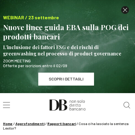
WEBINAR / 23 settembre
Nuove linee guida EBA sulla POG dei
prodotti bancari
L’inclusione dei fattori ESG e dei rischi di
greenwashing nel processo di product governance
ZOOM MEETING
Offerte per iscrizioni entro il 02/09
SCOPRI I DETTAGLI
Cerca nel sito
WEBINAR / 23 settembre
Nuove linee guida EBA sulla POG dei prodotti
bancari
Home
/
Approfondimenti
/
Rapporti bancari
/
Cosa ci ha lasciato la sentenza
SCOPRI I DETTAGLI
Lexitor?