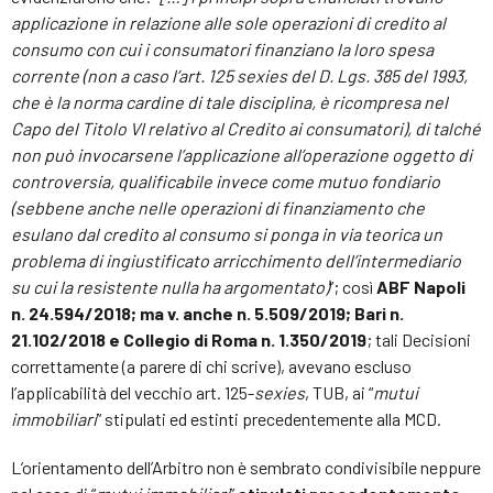
applicazione in relazione alle sole operazioni di credito al
consumo con cui i consumatori finanziano la loro spesa
corrente (non a caso l’art. 125
sexies
del D. Lgs. 385 del 1993,
che è la norma cardine di tale disciplina, è ricompresa nel
Capo del Titolo VI relativo al Credito ai consumatori), di talché
non può invocarsene l’applicazione all’operazione oggetto di
controversia, qualificabile invece come mutuo fondiario
(sebbene anche nelle operazioni di finanziamento che
esulano dal credito al consumo si ponga in via teorica un
problema di ingiustificato arricchimento dell’intermediario
su cui la resistente nulla ha argomentato)
”; così
ABF Napoli
n. 24.594/2018; ma v. anche n. 5.509/2019; Bari n.
21.102/2018 e Collegio di Roma n. 1.350/2019
; tali Decisioni
correttamente (a parere di chi scrive), avevano escluso
l’applicabilità del vecchio art. 125-
sexies
, TUB, ai “
mutui
immobiliari
” stipulati ed estinti precedentemente alla MCD.
L’orientamento dell’Arbitro non è sembrato condivisibile neppure