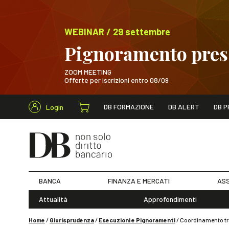
WEBINAR / 29 settembre
Pignoramento presso
ZOOM MEETING
Offerte per iscrizioni entro 08/09
Cerca nel s
DB FORMAZIONE
DB ALERT
DB P
Login
WEBINAR / 29 sett
BANCA
FINANZA E MERCATI
ASS
Attualità
Approfondimenti
Home
/
Giurisprudenza
/
Esecuzioni e Pignoramenti
/
Coordinamento tra