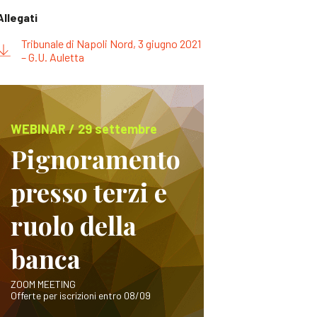
Allegati
Tribunale di Napoli Nord, 3 giugno 2021
– G.U. Auletta
WEBINAR / 29 settembre
Pignoramento
presso terzi e
ruolo della
banca
ZOOM MEETING
Offerte per iscrizioni entro 08/09