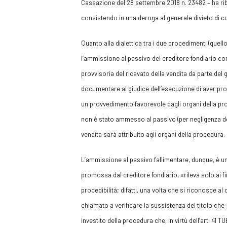
Cassazione del 28 settembre 2018 n. 23482 – ha r
consistendo in una deroga al generale divieto di cui al
Quanto alla dialettica tra i due procedimenti (quell
l’ammissione al passivo del creditore fondiario co
provvisoria del ricavato della vendita da parte del g
documentare al giudice dell’esecuzione di aver pro
un provvedimento favorevole dagli organi della pro
non è stato ammesso al passivo (per negligenza del c
vendita sarà attribuito agli organi della procedura.
L’ammissione al passivo fallimentare, dunque, è un
promossa dal creditore fondiario, «rileva solo ai fi
procedibilità; difatti, una volta che si riconosce al
chiamato a verificare la sussistenza del titolo che –
investito della procedura che, in virtù dell’art. 41 T