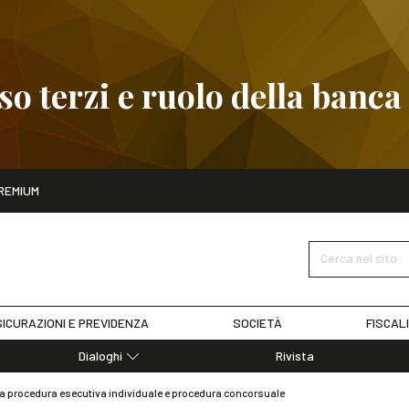
 terzi e ruolo della banca
ito
REMIUM
embre
Pignoramento presso terzi e ruolo della banca
SCOPRI I D
Cerca nel sito
ICURAZIONI E PREVIDENZA
SOCIETÀ
FISCAL
Dialoghi
Rivista
Dialoghi di Diritto dell'Economia
 procedura esecutiva individuale e procedura concorsuale
Editoriali