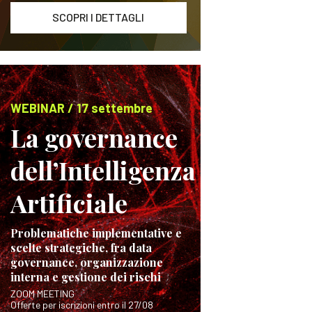
SCOPRI I DETTAGLI
WEBINAR / 17 settembre
La governance
dell’Intelligenza
Artificiale
Problematiche implementative e
scelte strategiche, fra data
governance, organizzazione
interna e gestione dei rischi
ZOOM MEETING
Offerte per iscrizioni entro il 27/08