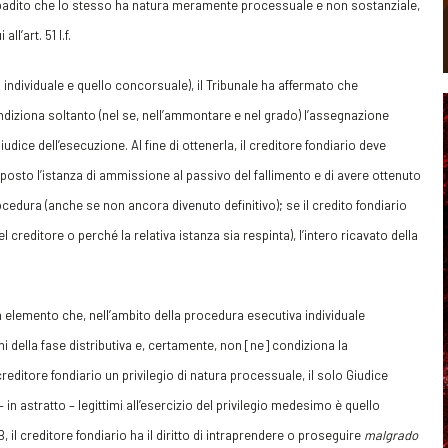
ibadito che lo stesso ha natura meramente processuale e non sostanziale,
l’art. 51 l.f.
o individuale e quello concorsuale), il Tribunale ha affermato che
ndiziona soltanto (nel se, nell’ammontare e nel grado) l’assegnazione
iudice dell’esecuzione. Al fine di ottenerla, il creditore fondiario deve
posto l’istanza di ammissione al passivo del fallimento e di avere ottenuto
cedura (anche se non ancora divenuto definitivo); se il credito fondiario
reditore o perché la relativa istanza sia respinta), l’intero ricavato della
 elemento che, nell’ambito della procedura esecutiva individuale
ni della fase distributiva e, certamente, non [ne] condiziona la
 creditore fondiario un privilegio di natura processuale, il solo Giudice
 in astratto – legittimi all’esercizio del privilegio medesimo è quello
UB, il creditore fondiario ha il diritto di intraprendere o proseguire
malgrado