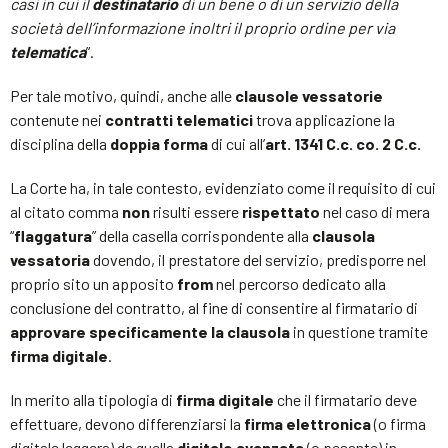
casi in cui il
destinatario
di un bene o di un servizio della
società dell’informazione inoltri il proprio ordine per via
telematica
”.
Per tale motivo, quindi, anche alle
clausole vessatorie
contenute nei
contratti telematici
trova applicazione la
disciplina della
doppia forma
di cui all’
art. 1341 C.c. co. 2 C.c.
La Corte ha, in tale contesto, evidenziato come il requisito di cui
al citato comma
non
risulti essere
rispettato
nel caso di mera
“
flaggatura
” della casella corrispondente alla
clausola
vessatoria
dovendo, il prestatore del servizio, predisporre nel
proprio sito un apposito
from
nel percorso dedicato alla
conclusione del contratto, al fine di consentire al firmatario di
approvare specificamente la clausola
in questione tramite
firma digitale
.
In merito alla tipologia di
firma digitale
che il firmatario deve
effettuare, devono differenziarsi la
firma elettronica
(o firma
digitale leggera) da quella
digitale avanzata
(o pesante) in