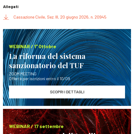
Allegati
Cassazione Civile, Sez. III, 20 giugno 2026, n. 20945
WEBINAR / 1° Ottobre
La riforma del sistema
sanzionatorio del TUF
ZOOM MEETING
Offerte per iscrizioni entro il 10/09
SCOPRI I DETTAGLI
WEBINAR / 17 settembre