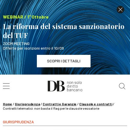
WEBINAR / 1° Ottobre
La riforma del sistema sanzionatorio
del TUF
ZOOM MEETING
Offerte per iscrizioni entro il 10/09
SCOPRI I DETTAGLI
Cerca nel sito
WEBINAR / 1° Ottobre
La riforma del sistema sanzionatorio del TUF
SCOPRI I DETTAGLI
Home
/
Giurisprudenza
/
Contratti e Garanzie
/
Clausole e contratti
/
Contratti telematici: non basta il flag per le clausole vessatorie
GIURISPRUDENZA