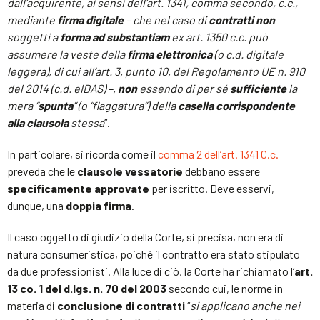
dall’acquirente, ai sensi dell’art. 1341, comma secondo, c.c.,
mediante
firma digitale
– che nel caso di
contratti non
soggetti a
forma ad substantiam
ex art. 1350 c.c. può
assumere la veste della
firma elettronica
(o c.d. digitale
leggera), di cui all’art. 3, punto 10, del Regolamento UE n. 910
del 2014 (c.d. eIDAS) –,
non
essendo di per sé
sufficiente
la
mera “
spunta
” (o “flaggatura”) della
casella corrispondente
alla clausola
stessa
”.
In particolare, si ricorda come il
comma 2 dell’art. 1341 C.c.
preveda che le
clausole vessatorie
debbano essere
specificamente approvate
per iscritto. Deve esservi,
dunque, una
doppia firma
.
Il caso oggetto di giudizio della Corte, si precisa, non era di
natura consumeristica, poiché il contratto era stato stipulato
da due professionisti. Alla luce di ciò, la Corte ha richiamato l’
art.
13 co. 1 del d.lgs. n. 70 del 2003
secondo cui, le norme in
materia di
conclusione di contratti
“
si applicano anche nei