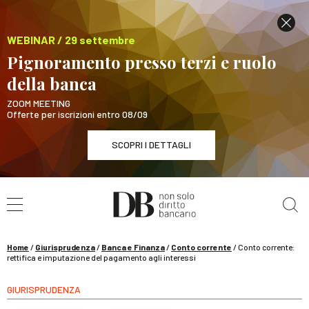
WEBINAR / 29 settembre
Pignoramento presso terzi e ruolo
della banca
ZOOM MEETING
Offerte per iscrizioni entro 08/09
SCOPRI I DETTAGLI
Cerca nel sito
WEBINAR / 29 settembre
Pignoramento presso terzi e ruolo della banca
SCOPRI I DETTAGLI
Home
/
Giurisprudenza
/
Banca e Finanza
/
Conto corrente
/
Conto corrente:
rettifica e imputazione del pagamento agli interessi
GIURISPRUDENZA