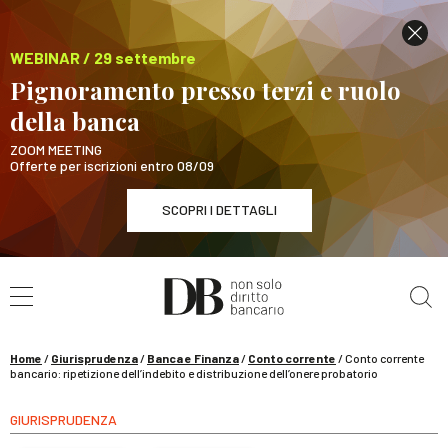
WEBINAR / 29 settembre
Pignoramento presso terzi e ruolo
della banca
ZOOM MEETING
Offerte per iscrizioni entro 08/09
SCOPRI I DETTAGLI
Cerca nel sito
WEBINAR / 29 settembre
Pignoramento presso terzi e ruolo della banca
SCOPRI I DETTAGLI
Home
/
Giurisprudenza
/
Banca e Finanza
/
Conto corrente
/
Conto corrente
bancario: ripetizione dell’indebito e distribuzione dell’onere probatorio
GIURISPRUDENZA