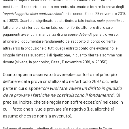
costituenti il rapporto di conto corrente, sia tenuto a fornire la prova degli
“
aspetti oggetto della contestazione
” (in tal senso, Cass. 28 novembre 2018,
n. 30822). Quanto al significato da attribuire a tale inciso,
nulla quaestio
sul
fatto che ci si riferisca, da un lato, come riferito all’onere di provare i
pagamenti avvenuti in mancanza di una
causa debendi
; per altro verso,
all’onere di documentare l’andamento del rapporto di conto corrente
attraverso la produzione di tutti quegli estratti conto che evidenzino le
singole rimesse suscettibili di ripetizione, in quanto riferite a somme non
dovute (si veda, in proposito, Cass., 11 novembre 2019, n. 29050).
Quanto appena osservato troverebbe conforto nel principio
dell’onere della prova cristallizzato nell’articolo 2697 c.c. nella
parte in cui dispone “
chi vuol fare valere un diritto in giudizio
deve provare i fatti che ne costituiscono il fondamento
”. Si
precisa, inoltre, che tale regola non soffre eccezioni nel caso in
cui il fatto che si vuole provare sia negativo (i.e. allorché si
assume che esso non sia avvenuto).
Nel caso di specie, il giudice di legittimità ha rilevato come la Corte