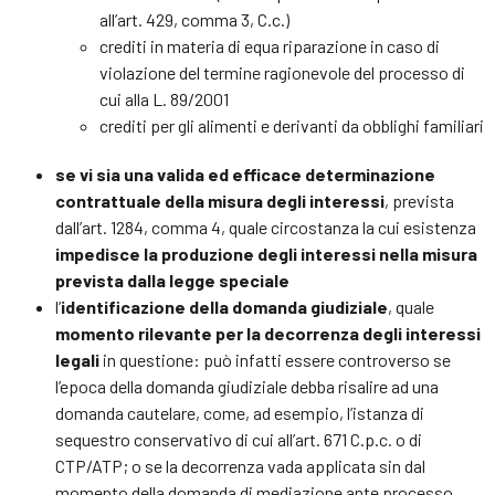
all’art. 429, comma 3, C.c.)
crediti in materia di equa riparazione in caso di
violazione del termine ragionevole del processo di
cui alla L. 89/2001
crediti per gli alimenti e derivanti da obblighi familiari
se vi sia una valida ed efficace determinazione
contrattuale della misura degli interessi
, prevista
dall’art. 1284, comma 4, quale circostanza la cui esistenza
impedisce la produzione degli interessi nella misura
prevista dalla legge speciale
l’
identificazione della domanda giudiziale
, quale
momento rilevante per la decorrenza degli interessi
legali
in questione: può infatti essere controverso se
l’epoca della domanda giudiziale debba risalire ad una
domanda cautelare, come, ad esempio, l’istanza di
sequestro conservativo di cui all’art. 671 C.p.c. o di
CTP/ATP; o se la decorrenza vada applicata sin dal
momento della domanda di mediazione ante processo.