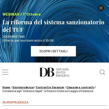
WEBINAR / 1° Ottobre
La riforma del sistema sanzionatorio
del TUF
ZOOM MEETING
Offerte per iscrizioni entro il 10/09
SCOPRI I DETTAGLI
Cerca nel sito
WEBINAR / 1° Ottobre
La riforma del sistema sanzionatorio del TUF
SCOPRI I DETTAGLI
Home
/
Giurisprudenza
/
Contratti e Garanzie
/
Clausole e contratti
/
Condanna agli “interessi legali”: le Sezioni Unite sul saggio d’interesse
GIURISPRUDENZA