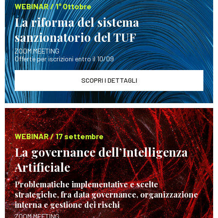
WEBINAR / 1° Ottobre
La riforma del sistema
sanzionatorio del TUF
ZOOM MEETING
Offerte per iscrizioni entro il 10/09
SCOPRI I DETTAGLI
WEBINAR / 17 settembre
La governance dell’Intelligenza
Artificiale
Problematiche implementative e scelte
strategiche, fra data governance, organizzazione
interna e gestione dei rischi
ZOOM MEETING