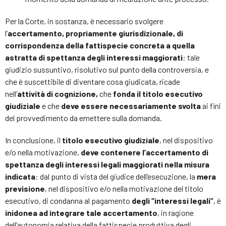
Per la Corte, in sostanza, è necessario svolgere
l’
accertamento, propriamente giurisdizionale, di
corrispondenza della fattispecie concreta a quella
astratta di spettanza degli interessi maggiorati
: tale
giudizio sussuntivo, risolutivo sul punto della controversia, e
che è suscettibile di diventare cosa giudicata, ricade
nell’
attività di cognizione,
che
fonda il titolo esecutivo
giudiziale
e che
deve essere necessariamente svolta
ai fini
del provvedimento da emettere sulla domanda.
In conclusione, il
titolo esecutivo giudiziale
, nel dispositivo
e/o nella motivazione,
deve contenere l’accertamento di
spettanza degli interessi legali maggiorati nella misura
indicata
: dal punto di vista del giudice dell’esecuzione, la
mera
previsione
, nel dispositivo e/o nella motivazione del titolo
esecutivo, di condanna al pagamento
degli “interessi legali”
, è
inidonea ad integrare tale accertamento
, in ragione
dell’autonomia relativa della fattispecie produttiva degli