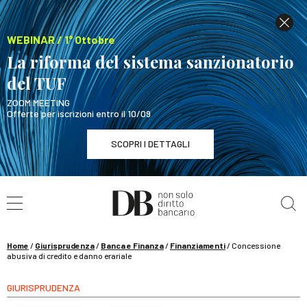
WEBINAR / 1° Ottobre
La riforma del sistema sanzionatorio
del TUF
ZOOM MEETING
Offerte per iscrizioni entro il 10/09
SCOPRI I DETTAGLI
Cerca nel sito
WEBINAR / 1° Ottobre
La riforma del sistema sanzionatorio del TUF
SCOPRI I DETTAGLI
Home
/
Giurisprudenza
/
Banca e Finanza
/
Finanziamenti
/
Concessione
abusiva di credito e danno erariale
GIURISPRUDENZA