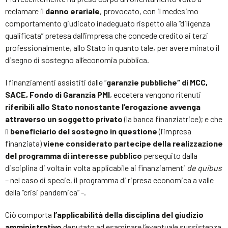
reclamare il
danno erariale
, provocato, con il medesimo
comportamento giudicato inadeguato rispetto alla “diligenza
qualificata” pretesa dall’impresa che concede credito ai terzi
professionalmente, allo Stato in quanto tale, per avere minato il
disegno di sostegno all’economia pubblica.
I finanziamenti assistiti dalle “
garanzie pubbliche“ di MCC,
SACE, Fondo di Garanzia PMI
, eccetera vengono ritenuti
riferibili allo Stato nonostante l’erogazione avvenga
attraverso un soggetto privato
(la banca finanziatrice); e che
il
beneficiario del sostegno in questione
(l’impresa
finanziata)
viene considerato partecipe della realizzazione
del programma di interesse pubblico
perseguito dalla
disciplina di volta in volta applicabile ai finanziamenti
de quibus
– nel caso di specie, il programma di ripresa economica a valle
della “crisi pandemica” -.
Ciò comporta
l’applicabilità della disciplina del giudizio
amministrativo
deputato ad esaminare l’eventuale sussistenza