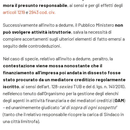
mora il presunto responsabile
, ai sensi e per gli effetti degli
articoli 1219
e
2943 cod. civ.
Successivamente all’invito a dedurre, il Pubblico Ministero
non
può svolgere attività istruttorie
, salva la necessità di
compiere accertamenti sugli ulteriori elementi di fatto emersi a
seguito delle controdeduzioni.
Nel caso di specie, relativo all’invito a dedurre, peraltro, la
contestazione viene mossa nonostante che il
finanziamento all’impresa poi andata in dissesto fosse
stato procurato da un mediatore creditizio regolarmente
iscritto
, ai sensi dell’art. 128-
sexies
TUB e del d. lgs. n. 141/2010,
nell’elenco tenuto dall’Organismo per la gestione degli elenchi
degli agenti in attività finanziaria e dei mediatori creditizi (
OAM
)
– ed unanimemente giudicato “
al di sopra di ogni sospetto
”
(tanto che il relativo responsabile ricopre la carica di Sindaco in
una città limitrofa).