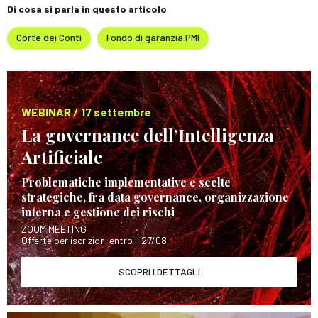
Di cosa si parla in questo articolo
Corte dei Conti
Fondo di garanzia PMI
WEBINAR / 17 settembre
La governance dell’Intelligenza
Artificiale
Problematiche implementative e scelte
strategiche, fra data governance, organizzazione
interna e gestione dei rischi
ZOOM MEETING
Offerte per iscrizioni entro il 27/08
SCOPRI I DETTAGLI