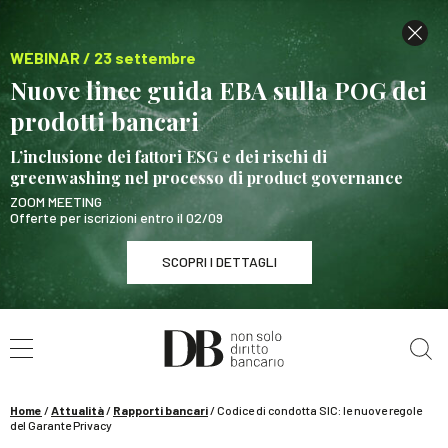
WEBINAR / 23 settembre
Nuove linee guida EBA sulla POG dei
prodotti bancari
L’inclusione dei fattori ESG e dei rischi di
greenwashing nel processo di product governance
ZOOM MEETING
Offerte per iscrizioni entro il 02/09
SCOPRI I DETTAGLI
Cerca nel sito
WEBINAR / 23 settembre
Nuove linee guida EBA sulla POG dei prodotti
bancari
Home
/
Attualità
/
Rapporti bancari
/
Codice di condotta SIC: le nuove regole
SCOPRI I DETTAGLI
del Garante Privacy