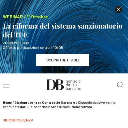
WEBINAR / 1° Ottobre
La riforma del sistema sanzionatorio
del TUF
ZOOM MEETING
Offerte per iscrizioni entro il 10/09
SCOPRI I DETTAGLI
Cerca nel sito
WEBINAR / 1° Ottobre
La riforma del sistema sanzionatorio del TUF
SCOPRI I DETTAGLI
Home
/
Giurisprudenza
/
Contratti e Garanzie
/
Clausole abusive: vanno
esaminate dal Giudice anche in sede di esecuzione forzata
GIURISPRUDENZA