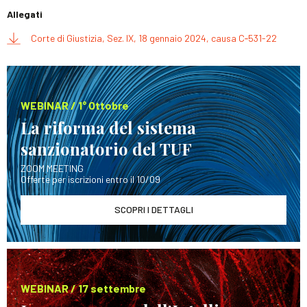
Allegati
Corte di Giustizia, Sez. IX, 18 gennaio 2024, causa C‑531-22
WEBINAR / 1° Ottobre
La riforma del sistema
sanzionatorio del TUF
ZOOM MEETING
Offerte per iscrizioni entro il 10/09
SCOPRI I DETTAGLI
WEBINAR / 17 settembre