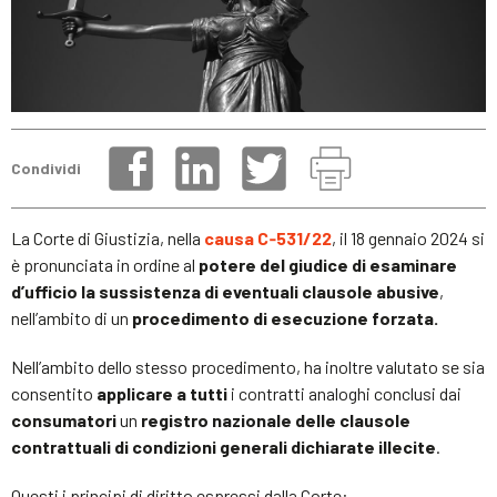
Condividi
La Corte di Giustizia, nella
causa C‑531/22
, il 18 gennaio 2024 si
è pronunciata in ordine al
potere del giudice di esaminare
d’ufficio la sussistenza di eventuali clausole abusive
,
nell’ambito di un
procedimento di esecuzione forzata.
Nell’ambito dello stesso procedimento, ha inoltre valutato se sia
consentito
applicare a tutti
i contratti analoghi conclusi dai
consumatori
un
registro nazionale delle clausole
contrattuali di condizioni generali dichiarate illecite
.
Questi i principi di diritto espressi dalla Corte: