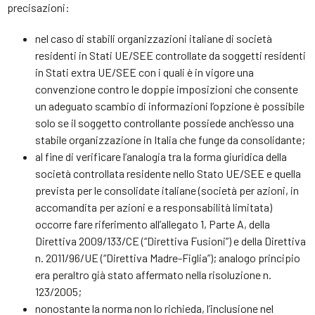
precisazioni:
nel caso di stabili organizzazioni italiane di società
residenti in Stati UE/SEE controllate da soggetti residenti
in Stati extra UE/SEE con i quali è in vigore una
convenzione contro le doppie imposizioni che consente
un adeguato scambio di informazioni l’opzione è possibile
solo se il soggetto controllante possiede anch’esso una
stabile organizzazione in Italia che funge da consolidante;
al fine di verificare l’analogia tra la forma giuridica della
società controllata residente nello Stato UE/SEE e quella
prevista per le consolidate italiane (società per azioni, in
accomandita per azioni e a responsabilità limitata)
occorre fare riferimento all’allegato 1, Parte A, della
Direttiva 2009/133/CE (“Direttiva Fusioni”) e della Direttiva
n. 2011/96/UE (“Direttiva Madre-Figlia”); analogo principio
era peraltro già stato affermato nella risoluzione n.
123/2005;
nonostante la norma non lo richieda, l’inclusione nel