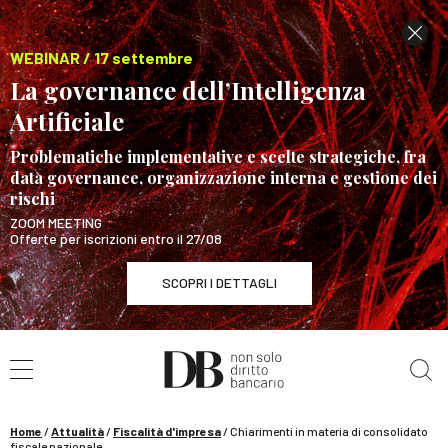
WEBINAR / 17 settembre
La governance dell’Intelligenza
Artificiale
Problematiche implementative e scelte strategiche, fra
data governance, organizzazione interna e gestione dei
rischi
ZOOM MEETING
Offerte per iscrizioni entro il 27/08
SCOPRI I DETTAGLI
Cerca nel sito
WEBINAR / 17 settembre
La governance dell’Intelligenza Artificiale
SCOPRI I DETTAGLI
Home
/
Attualità
/
Fiscalità d'impresa
/
Chiarimenti in materia di consolidato
fiscale nazionale