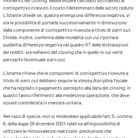
momento del
closing
, debba essere calcolato sottraendo al
corrispettivo ricevuto il costo rideterminato delle azioni cedute.
L’Istante chiede se, qualora emerga una differenza negativa, vi
sia la possibilità di portarla successivamente in diminuzione
dalla componente di corrispettivo ricevuta a titolo di
earn out
.
Chiede, inoltre, conferma delle modalità con cui riportare
suddetta differenza negativa nel quadro RT delle dichiarazioni
dei redditi, sia nell’anno del
closing
che in quello in cui verrà
percepito l’eventuale
earn out
.
L’Istante ritiene che le componenti di corrispettivo ricevute a
titolo di
earn out
debbano seguire la stessa disciplina fiscale
che ha regolato il pagamento percepito alla data del
closing
, in
quanto fanno riferimento alla medesima operazione, che deve
essere considerata in maniera unitaria.
Nel caso di specie, non si renderebbe applicabile l’art. 5, comma
6, della legge 28 dicembre 2001, relativa all’impossibilità di
utilizzare le minusvalenze realizzate, preclusione che