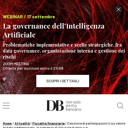
WEBINAR / 17 settembre
La governance dell’Intelligenza
Artificiale
Problematiche implementative e scelte strategiche, fra
data governance, organizzazione interna e gestione dei
rischi
ZOOM MEETING
Offerte per iscrizioni entro il 27/08
SCOPRI I DETTAGLI
Cerca nel sito
WEBINAR / 17 settembre
La governance dell’Intelligenza Artificiale
SCOPRI I DETTAGLI
Home
/
Attualità
/
Fiscalità finanziaria
/
Cessione di partecipazioni il cui valore
è stato rideterminato, in presenza di clausole di earn out