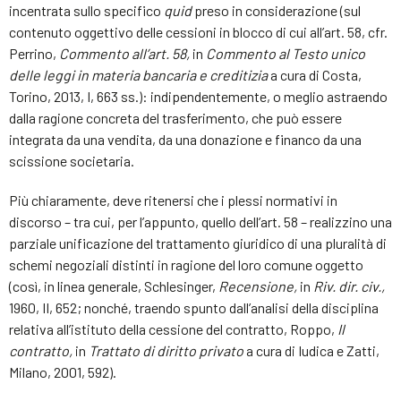
incentrata sullo specifico
quid
preso in considerazione (sul
contenuto oggettivo delle cessioni in blocco di cui all’art. 58, cfr.
Perrino,
Commento all’art. 58,
in
Commento al Testo unico
delle leggi in materia bancaria e creditizia
a cura di Costa,
Torino, 2013, I, 663 ss.): indipendentemente, o meglio astraendo
dalla ragione concreta del trasferimento, che può essere
integrata da una vendita, da una donazione e financo da una
scissione societaria.
Più chiaramente, deve ritenersi che i plessi normativi in
discorso – tra cui, per l’appunto, quello dell’art. 58 – realizzino una
parziale unificazione del trattamento giuridico di una pluralità di
schemi negoziali distinti in ragione del loro comune oggetto
(così, in linea generale, Schlesinger,
Recensione,
in
Riv. dir. civ.,
1960, II, 652; nonché, traendo spunto dall’analisi della disciplina
relativa all’istituto della cessione del contratto, Roppo,
Il
contratto,
in
Trattato di diritto privato
a cura di Iudica e Zatti,
Milano, 2001, 592).