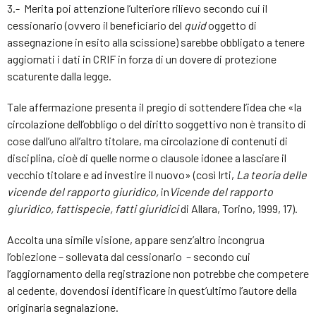
3.- Merita poi attenzione l’ulteriore rilievo secondo cui il
cessionario (ovvero il beneficiario del
quid
oggetto di
assegnazione in esito alla scissione) sarebbe obbligato a tenere
aggiornati i dati in CRIF in forza di un dovere di protezione
scaturente dalla legge.
Tale affermazione presenta il pregio di sottendere l’idea che «la
circolazione dell’obbligo o del diritto soggettivo non è transito di
cose dall’uno all’altro titolare, ma circolazione di contenuti di
disciplina, cioè di quelle norme o clausole idonee a lasciare il
vecchio titolare e ad investire il nuovo» (così Irti,
L
a teoria delle
vicende del rapporto giuridico,
in
Vicende del rapporto
giuridico, fattispecie, fatti giuridici
di Allara, Torino, 1999, 17).
Accolta una simile visione, appare senz’altro incongrua
l’obiezione – sollevata dal cessionario – secondo cui
l’aggiornamento della registrazione non potrebbe che competere
al cedente, dovendosi identificare in quest’ultimo l’autore della
originaria segnalazione.