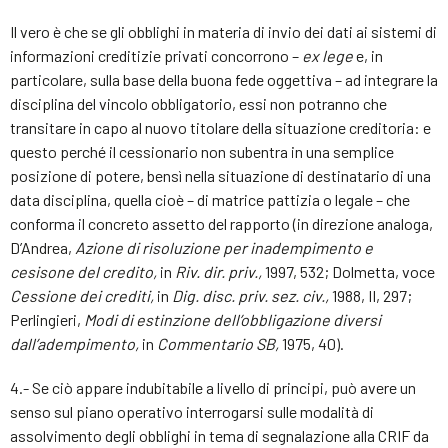
Il vero è che se gli obblighi in materia di invio dei dati ai sistemi di
informazioni creditizie privati concorrono –
ex lege
e, in
particolare, sulla base della buona fede oggettiva – ad integrare la
disciplina del vincolo obbligatorio, essi non potranno che
transitare in capo al nuovo titolare della situazione creditoria: e
questo perché il cessionario non subentra in una semplice
posizione di potere, bensì nella situazione di destinatario di una
data disciplina, quella cioè – di matrice pattizia o legale – che
conforma il concreto assetto del rapporto (in direzione analoga,
D’Andrea,
Azione di risoluzione per inadempimento e
cesisone del credito,
in
Riv. dir. priv.,
1997, 532; Dolmetta, voce
Cessione dei crediti,
in
Dig. disc. priv. sez. civ.,
1988, II, 297;
Perlingieri,
Modi di estinzione dell’obbligazione diversi
dall’adempimento,
in
Commentario SB,
1975, 40).
4.- Se ciò appare indubitabile a livello di principi, può avere un
senso sul piano operativo interrogarsi sulle modalità di
assolvimento degli obblighi in tema di segnalazione alla CRIF da