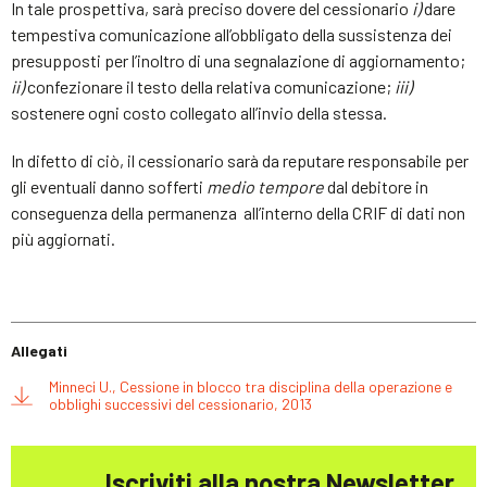
In tale prospettiva, sarà preciso dovere del cessionario
i)
dare
tempestiva comunicazione all’obbligato della sussistenza dei
presupposti per l’inoltro di una segnalazione di aggiornamento;
ii)
confezionare il testo della relativa comunicazione;
iii)
sostenere ogni costo collegato all’invio della stessa.
In difetto di ciò, il cessionario sarà da reputare responsabile per
gli eventuali danno sofferti
medio tempore
dal debitore in
conseguenza della permanenza all’interno della CRIF di dati non
più aggiornati.
Allegati
Minneci U., Cessione in blocco tra disciplina della operazione e
obblighi successivi del cessionario, 2013
Iscriviti alla nostra Newsletter