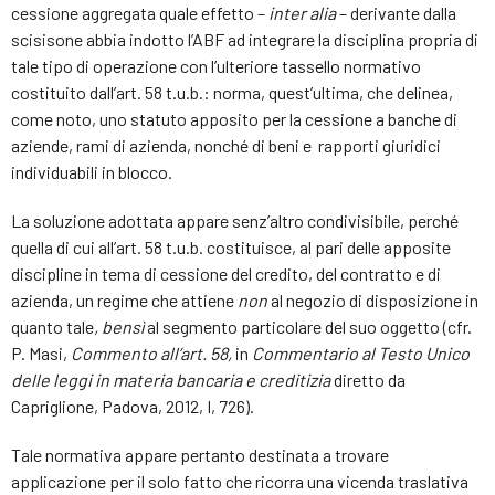
cessione aggregata quale effetto –
inter alia
– derivante dalla
scisisone abbia indotto l’ABF ad integrare la disciplina propria di
tale tipo di operazione con l’ulteriore tassello normativo
costituito dall’art. 58 t.u.b.: norma, quest’ultima, che delinea,
come noto, uno statuto apposito per la cessione a banche di
aziende, rami di azienda, nonché di beni e rapporti giuridici
individuabili in blocco.
La soluzione adottata appare senz’altro condivisibile, perché
quella di cui all’art. 58 t.u.b. costituisce, al pari delle apposite
discipline in tema di cessione del credito, del contratto e di
azienda, un regime che attiene
non
al negozio di disposizione in
quanto tale
, bensì
al segmento particolare del suo oggetto (cfr.
P. Masi,
Commento all’art. 58,
in
Commentario al Testo Unico
delle leggi in materia bancaria e creditizia
diretto da
Capriglione, Padova, 2012, I, 726).
Tale normativa appare pertanto destinata a trovare
applicazione per il solo fatto che ricorra una vicenda traslativa