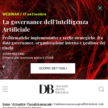
WEBINAR / 17 settembre
La governance dell’Intelligenza
Artificiale
Problematiche implementative e scelte strategiche, fra
data governance, organizzazione interna e gestione dei
rischi
ZOOM MEETING
Offerte per iscrizioni entro il 27/08
SCOPRI I DETTAGLI
Cerca nel sito
WEBINAR / 17 settembre
La governance dell’Intelligenza Artificiale
SCOPRI I DETTAGLI
Home
/
Attualità
/
Fiscalità generale
/
Cedolare secca sugli affitti Airbnb: miti
da sfatare, riforme da attuare