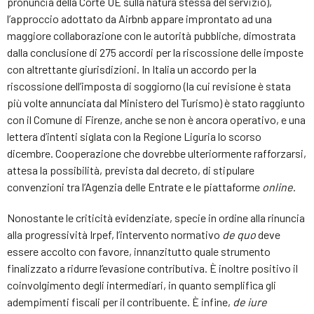
pronuncia della Corte UE sulla natura stessa del servizio),
l’approccio adottato da Airbnb appare improntato ad una
maggiore collaborazione con le autorità pubbliche, dimostrata
dalla conclusione di 275 accordi per la riscossione delle imposte
con altrettante giurisdizioni. In Italia un accordo per la
riscossione dell’imposta di soggiorno (la cui revisione è stata
più volte annunciata dal Ministero del Turismo) è stato raggiunto
con il Comune di Firenze, anche se non è ancora operativo, e una
lettera d’intenti siglata con la Regione Liguria lo scorso
dicembre. Cooperazione che dovrebbe ulteriormente rafforzarsi,
attesa la possibilità, prevista dal decreto, di stipulare
convenzioni tra l’Agenzia delle Entrate e le piattaforme
online
.
Nonostante le criticità evidenziate, specie in ordine alla rinuncia
alla progressività Irpef, l’intervento normativo
de quo
deve
essere accolto con favore, innanzitutto quale strumento
finalizzato a ridurre l’evasione contributiva. È inoltre positivo il
coinvolgimento degli intermediari, in quanto semplifica gli
adempimenti fiscali per il contribuente. È infine,
de iure