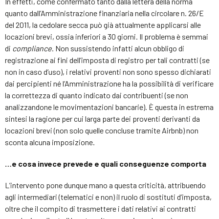
In effetti, come confermato tanto dalla lettera della norma
quanto dall’Amministrazione finanziaria nella circolare n. 26/E
del 2011, la cedolare secca può già attualmente applicarsi alle
locazioni brevi, ossia inferiori a 30 giorni. Il problema è semmai
di
compliance
. Non sussistendo infatti alcun obbligo di
registrazione ai fini dell’imposta di registro per tali contratti (se
non in caso d’uso), i relativi proventi non sono spesso dichiarati
dai percipienti né l’Amministrazione ha la possibilità di verificare
la correttezza di quanto indicato dai contribuenti (se non
analizzandone le movimentazioni bancarie). È questa in estrema
sintesi la ragione per cui larga parte dei proventi derivanti da
locazioni brevi (non solo quelle concluse tramite Airbnb) non
sconta alcuna imposizione.
…e cosa invece prevede e quali conseguenze comporta
L’intervento pone dunque mano a questa criticità, attribuendo
agli intermediari (telematici e non) il ruolo di sostituti d’imposta,
oltre che il compito di trasmettere i dati relativi ai contratti