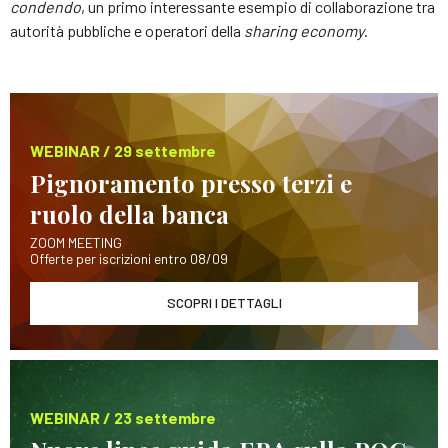
condendo
, un primo interessante esempio di collaborazione tra
autorità pubbliche e operatori della
sharing economy
.
WEBINAR / 29 settembre
Pignoramento presso terzi e
ruolo della banca
ZOOM MEETING
Offerte per iscrizioni entro 08/09
SCOPRI I DETTAGLI
WEBINAR / 23 settembre