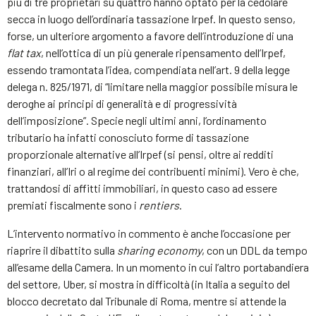
più di tre proprietari su quattro hanno optato per la cedolare
secca in luogo dell’ordinaria tassazione Irpef. In questo senso,
forse, un ulteriore argomento a favore dell’introduzione di una
flat tax
, nell’ottica di un più generale ripensamento dell’Irpef,
essendo tramontata l’idea, compendiata nell’art. 9 della legge
delega n. 825/1971, di “limitare nella maggior possibile misura le
deroghe ai principi di generalità e di progressività
dell’imposizione”. Specie negli ultimi anni, l’ordinamento
tributario ha infatti conosciuto forme di tassazione
proporzionale alternative all’Irpef (si pensi, oltre ai redditi
finanziari, all’Iri o al regime dei contribuenti minimi). Vero è che,
trattandosi di affitti immobiliari, in questo caso ad essere
premiati fiscalmente sono i
rentiers
.
L’intervento normativo in commento è anche l’occasione per
riaprire il dibattito sulla
sharing economy
, con un DDL da tempo
all’esame della Camera. In un momento in cui l’altro portabandiera
del settore, Uber, si mostra in difficoltà (in Italia a seguito del
blocco decretato dal Tribunale di Roma, mentre si attende la