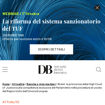
WEBINAR / 1° Ottobre
La riforma del sistema sanzionatorio
del TUF
ZOOM MEETING
Offerte per iscrizioni entro il 10/09
SCOPRI I DETTAGLI
Cerca nel sito
WEBINAR / 1° Ottobre
La riforma del sistema sanzionatorio del TUF
SCOPRI I DETTAGLI
Home
/
Attualità
/
Banche e intermediari
/
Brexit: la pronuncia della High Court
of Justice sulla competenza esclusiva del Parlamento nella procedura di uscita
del Regno Unito dall’Unione Europea
ATTUALITÀ