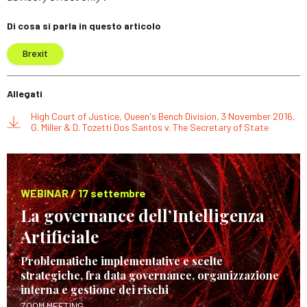
Di cosa si parla in questo articolo
Brexit
Allegati
High Court of Justice, Queen's Bench Division, 3 November 2016,
G. Miller & D. Tozetti Dos Santos v. The Secretary of State
WEBINAR / 17 settembre
La governance dell’Intelligenza
Artificiale
Problematiche implementative e scelte
strategiche, fra data governance, organizzazione
interna e gestione dei rischi
ZOOM MEETING