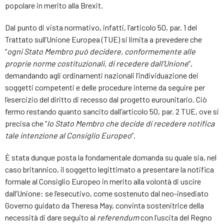
popolare in merito alla Brexit.
Dal punto di vista normativo, infatti, l’articolo 50, par. 1 del
Trattato sull’Unione Europea (TUE) si limita a prevedere che
“
ogni Stato Membro può decidere, conformemente alle
proprie norme costituzionali, di recedere dall’Unione
”,
demandando agli ordinamenti nazionali l’individuazione dei
soggetti competenti e delle procedure interne da seguire per
l’esercizio del diritto di recesso dal progetto eurounitario. Ciò
fermo restando quanto sancito dall’articolo 50, par. 2 TUE, ove si
precisa che “
lo Stato Membro che decide di recedere notifica
tale intenzione al Consiglio Europeo
”.
È stata dunque posta la fondamentale domanda su quale sia, nel
caso britannico, il soggetto legittimato a presentare la notifica
formale al Consiglio Europeo in merito alla volontà di uscire
dall’Unione: se l’esecutivo, come sostenuto dal neo-insediato
Governo guidato da Theresa May, convinta sostenitrice della
necessità di dare seguito al
referendum
con l’uscita del Regno