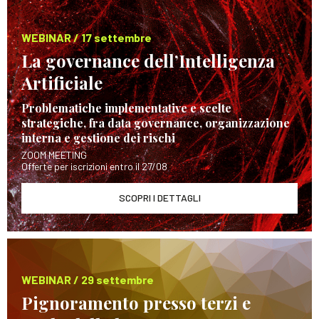
WEBINAR / 17 settembre
La governance dell’Intelligenza
Artificiale
Problematiche implementative e scelte
strategiche, fra data governance, organizzazione
interna e gestione dei rischi
ZOOM MEETING
Offerte per iscrizioni entro il 27/08
SCOPRI I DETTAGLI
WEBINAR / 29 settembre
Pignoramento presso terzi e