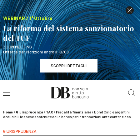
WEBINAR / 1° Ottobre
La riforma del sistema sanzionatorio
del TUF
ZOOM MEETING
Offerte per iscrizioni entro il 10/09
SCOPRI I DETTAGLI
Cerca nel sito
WEBINAR / 1° Ottobre
La riforma del sistema sanzionatorio del TUF
SCOPRI I DETTAGLI
Home
/
Giurisprudenza
/
TAX
/
Fiscalità finanziaria
/
Bond Cirio e argentini:
deducibili le spese sostenute dalla banca per le transazioni ante contenzioso
GIURISPRUDENZA