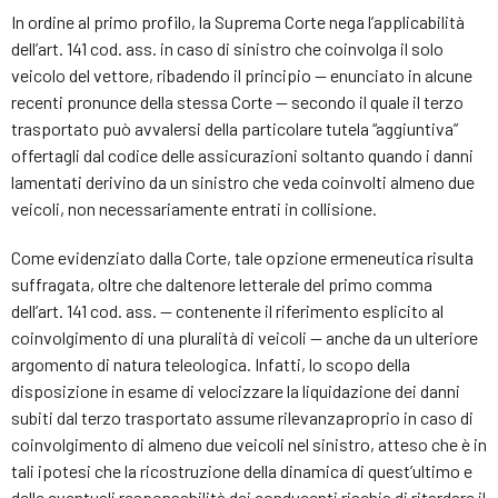
In ordine al primo profilo, la Suprema Corte nega l’applicabilità
dell’art. 141 cod. ass. in caso di sinistro che coinvolga il solo
veicolo del vettore, ribadendo il principio — enunciato in alcune
recenti pronunce della stessa Corte — secondo il quale il terzo
trasportato può avvalersi della particolare tutela “aggiuntiva”
offertagli dal codice delle assicurazioni soltanto quando i danni
lamentati derivino da un sinistro che veda coinvolti almeno due
veicoli, non necessariamente entrati in collisione.
Come evidenziato dalla Corte, tale opzione ermeneutica risulta
suffragata, oltre che daltenore letterale del primo comma
dell’art. 141 cod. ass. — contenente il riferimento esplicito al
coinvolgimento di una pluralità di veicoli — anche da un ulteriore
argomento di natura teleologica. Infatti, lo scopo della
disposizione in esame di velocizzare la liquidazione dei danni
subiti dal terzo trasportato assume rilevanzaproprio in caso di
coinvolgimento di almeno due veicoli nel sinistro, atteso che è in
tali ipotesi che la ricostruzione della dinamica di quest’ultimo e
delle eventuali responsabilità dei conducenti rischia di ritardare il