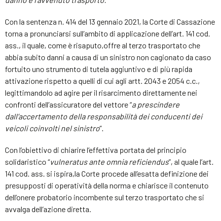
Con la sentenza n. 414 del 13 gennaio 2021, la Corte di Cassazione
torna a pronunciarsi sull’ambito di applicazione dell’art. 141 cod.
ass., il quale, come è risaputo,offre al terzo trasportato che
abbia subito danni a causa di un sinistro non cagionato da caso
fortuito uno strumento di tutela aggiuntivo e di più rapida
attivazione rispetto a quelli di cui agli artt. 2043 e 2054 c.c.,
legittimandolo ad agire per il risarcimento direttamente nei
confronti dell’assicuratore del vettore “
a prescindere
dall’accertamento della responsabilità dei conducenti dei
veicoli coinvolti nel sinistro
”.
Con l’obiettivo di chiarire l’effettiva portata del principio
solidaristico “
vulneratus ante omnia reficiendus
”, al quale l’art.
141 cod. ass. si ispira,la Corte procede all’esatta definizione dei
presupposti di operatività della norma e chiarisce il contenuto
dell’onere probatorio incombente sul terzo trasportato che si
avvalga dell’azione diretta.