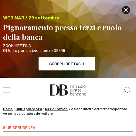
WEBINAR / 29 settembre
Pignoramento presso terzi e ruolo
della banca
ZOOM MEETING
Offerte per iscrizioni entro 08/09
SCOPRI I DETTAGLI
Cerca nel sito
WEBINAR / 29 settembre
Pignoramento presso terzi e ruolo della banca
SCOPRI I DETTAGLI
Home
/
Giurisprudenza
/
Assicurazioni
/
Azione diretta del terzo trasportato
verso l’assicuratore del vettore
GIURISPRUDENZA