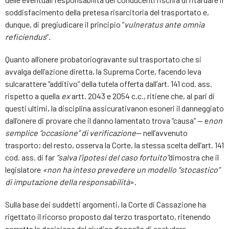
soddisfacimento della pretesa risarcitoria del trasportato e,
dunque, di pregiudicare il principio “
vulneratus ante omnia
reficiendus
”.
Quanto all’onere probatoriogravante sul trasportato che si
avvalga dell’azione diretta, la Suprema Corte, facendo leva
sulcarattere “additivo” della tutela offerta dall’art. 141 cod. ass.
rispetto a quella
ex
artt. 2043 e 2054 c.c., ritiene che, al pari di
questi ultimi, la disciplina assicurativanon esoneri il danneggiato
dall’onere di provare che il danno lamentato trova “causa” — e
non
semplice “occasione” di verificazione
— nell’avvenuto
trasporto; del resto, osserva la Corte, la stessa scelta dell’art. 141
cod. ass. di far
“salva l’ipotesi del caso fortuito”
dimostra che il
legislatore
«non ha inteso prevedere un modello “stocastico”
di imputazione della responsabilità
».
Sulla base dei suddetti argomenti, la Corte di Cassazione ha
rigettato il ricorso proposto dal terzo trasportato, ritenendo
corretta la decisione del giudice d’appello di escludere