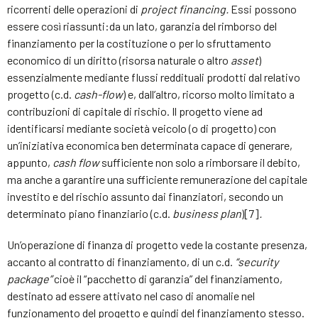
ricorrenti delle operazioni di
project financing.
Essi possono
essere così riassunti:da un lato, garanzia del rimborso del
finanziamento per la costituzione o per lo sfruttamento
economico di un diritto (risorsa naturale o altro
asset
)
essenzialmente mediante flussi reddituali prodotti dal relativo
progetto (c.d.
cash-flow
) e, dall’altro, ricorso molto limitato a
contribuzioni di capitale di rischio. Il progetto viene ad
identificarsi mediante società veicolo (o di progetto) con
un’iniziativa economica ben determinata capace di generare,
appunto,
cash flow
sufficiente non solo a rimborsare il debito,
ma anche a garantire una sufficiente remunerazione del capitale
investito e del rischio assunto dai finanziatori, secondo un
determinato piano finanziario (c.d.
business plan
)[7]
.
Un’operazione di finanza di progetto vede la costante presenza,
accanto al contratto di finanziamento, di un c.d.
“security
package”
cioè il “pacchetto di garanzia” del finanziamento,
destinato ad essere attivato nel caso di anomalie nel
funzionamento del progetto e quindi del finanziamento stesso.