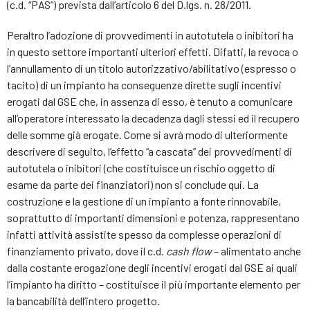
(c.d. “PAS”) prevista dall’articolo 6 del D.lgs. n. 28/2011.
Peraltro l’adozione di provvedimenti in autotutela o inibitori ha
in questo settore importanti ulteriori effetti. Difatti, la revoca o
l’annullamento di un titolo autorizzativo/abilitativo (espresso o
tacito) di un impianto ha conseguenze dirette sugli incentivi
erogati dal GSE che, in assenza di esso, è tenuto a comunicare
all’operatore interessato la decadenza dagli stessi ed il recupero
delle somme già erogate. Come si avrà modo di ulteriormente
descrivere di seguito, l’effetto “a cascata” dei provvedimenti di
autotutela o inibitori (che costituisce un rischio oggetto di
esame da parte dei finanziatori) non si conclude qui. La
costruzione e la gestione di un impianto a fonte rinnovabile,
soprattutto di importanti dimensioni e potenza, rappresentano
infatti attività assistite spesso da complesse operazioni di
finanziamento privato, dove il c.d.
cash flow
– alimentato anche
dalla costante erogazione degli incentivi erogati dal GSE ai quali
l’impianto ha diritto – costituisce il più importante elemento per
la bancabilità dell’intero progetto.