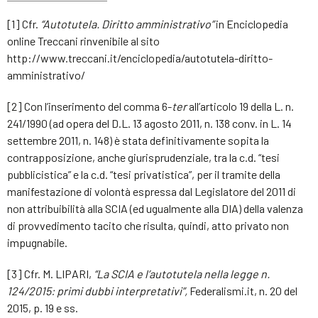
[1] Cfr.
“Autotutela. Diritto amministrativo”
in Enciclopedia
online Treccani rinvenibile al sito
http://www.treccani.it/enciclopedia/autotutela-diritto-
amministrativo/
[2] Con l’inserimento del comma 6-
ter
all’articolo 19 della L. n.
241/1990 (ad opera del D.L. 13 agosto 2011, n. 138 conv. in L. 14
settembre 2011, n. 148) è stata definitivamente sopita la
contrapposizione, anche giurisprudenziale, tra la c.d. “tesi
pubblicistica” e la c.d. “tesi privatistica”, per il tramite della
manifestazione di volontà espressa dal Legislatore del 2011 di
non attribuibilità alla SCIA (ed ugualmente alla DIA) della valenza
di provvedimento tacito che risulta, quindi, atto privato non
impugnabile.
[3] Cfr. M. LIPARI,
“La SCIA e l’autotutela nella legge n.
124/2015: primi dubbi interpretativi”,
Federalismi.it, n. 20 del
2015, p. 19 e ss.