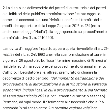
2.
La disciplina dell’esercizio dei poteri di autotutela e dei poteri
c.d. inibitori della pubblica amministrazione è stata oggetto,
come si è accennato, di una “rivisitazione” per il tramite delle
modifiche apportate dalla Legge 7 agosto 2015, n. 124 (nota
anche come Legge “Madia”) alla legge generale sul procedimento
amministrativo (L. n. 241/1990).
La novità di maggiore impatto appare quella rinvenibile all’art. 21-
nonies
della L. n. 241/1990 che nella sua formulazione attuale, in
vigore dal 28 agosto 2015,
fissa il termine massimo di 18 mesi ai
fini della legittima adozione del provvedimento di annullamento
d’ufficio
. Il Legislatore si è, altresì, premurato di chiarire la
decorrenza di detto periodo:
“dal momento dell’adozione dei
provvedimenti di autorizzazione o di attribuzione di vantaggi
economici, inclusi i casi in cui il provvedimento si sia formato
ai sensi dell’articolo 20”
(
i.e.
per il tramite di silenzio assenso).
Permane, ad ogni modo, il riferimento alla necessità che la P.A.
provveda in tal senso entro
“un termine ragionevole”
ben