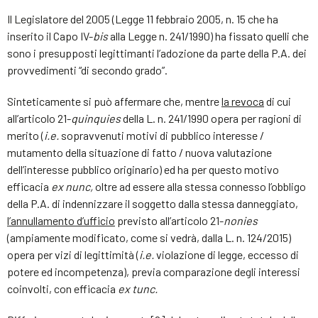
Il Legislatore del 2005 (Legge 11 febbraio 2005, n. 15 che ha
inserito il Capo IV-
bis
alla Legge n. 241/1990) ha fissato quelli che
sono i presupposti legittimanti l’adozione da parte della P.A. dei
provvedimenti “di secondo grado”.
Sinteticamente si può affermare che, mentre
la revoca
di cui
all’articolo 21-
quinquies
della L. n. 241/1990 opera per ragioni di
merito (
i.e.
sopravvenuti motivi di pubblico interesse /
mutamento della situazione di fatto / nuova valutazione
dell’interesse pubblico originario) ed ha per questo motivo
efficacia
ex nunc
,
oltre ad essere alla stessa connesso l’obbligo
della P.A. di indennizzare il soggetto dalla stessa danneggiato,
l’annullamento d’ufficio
previsto all’articolo 21-
nonies
(ampiamente modificato, come si vedrà, dalla L. n. 124/2015)
opera per vizi di legittimità (
i.e.
violazione di legge, eccesso di
potere ed incompetenza), previa comparazione degli interessi
coinvolti, con efficacia
ex tunc
.