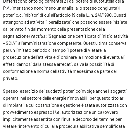
Differiscono ontologicamente[2] dal potere di autotutela della
P.A. (meritando nondimeno un’analisi allo stesso congiunta) i
poteri c.d. inibitori di cui all’articolo 19 della L. n. 241/1990. Questi
attengono ad attività “liberalizzate” che possono essere iniziate
dal privato fin dal momento della presentazione della
segnalazione (
rectius:
“Segnalazione certificata di inizio attività
– SCIA”) all’amministrazione competente. Quest’ultima conserva
per un limitato periodo di tempo il potere di vietare la
prosecuzione dell’attività e di ordinare la rimozione di eventuali
effetti dannosi dalla stessa arrecati, salva la possibilità di
conformazione a norma dell’attività medesima da parte del
privato.
Spesso l’esercizio dei suddetti poteri coinvolge anche i soggetti
operanti nel settore delle energie rinnovabili, per questo titolari
di impianti la cui costruzione e gestione è stata autorizzata con
provvedimento espresso (
i.e.
autorizzazione unica) ovvero
implicitamente assentita con l’inutile decorso del termine per
vietare l’intervento di cui alla procedura abilitativa semplificata