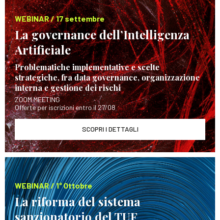
WEBINAR / 17 settembre
La governance dell’Intelligenza
Artificiale
Problematiche implementative e scelte
strategiche, fra data governance, organizzazione
interna e gestione dei rischi
ZOOM MEETING
Offerte per iscrizioni entro il 27/08
SCOPRI I DETTAGLI
WEBINAR / 1° Ottobre
La riforma del sistema
sanzionatorio del TUF