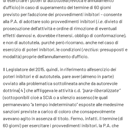
di esercitare i poteri di autotutela (revoca e annullamento
d’ufficio) in caso di superamento del termine di 60 giorni
previsto per l’adozione dei provvedimenti inibitori – consente
alla P.A. di adottare solo provvedimenti inibitori (
i.e.
divieto di
prosecuzione dell’attività e ordine di rimozione di eventuali
effetti dannosi e, dovrebbe ritenersi, obbligo di conformazione),
e non di autotutela, purché però ricorrano, anche nel caso di
esercizio di poteri inibitori, le condizioni (
rectius:
presupposti e
modalità) proprie dell’annullamento d’ufficio.
Il Legislatore del 2015, quindi, in riferimento all’esercizio dei
poteri inibitori e di autotutela, pare aver (almeno in parte)
ovviato alla problematica sottolineata anche da autorevole
dottrina[4] che affliggeva le attività c.d.
“para-liberalizzate”
(sottoponibili cioè a SCIA o a silenzio assenso) le quali
permanevano “a tempo indeterminato” esposte alle medesime
sanzioni previste a carico di coloro che consapevolmente
avevano agito in assenza di titolo. Fermo, infatti, il termine (di
60 giorni) per esercitare i provvedimenti inibitori, la P.A. che