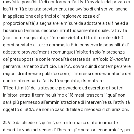
ravvisi la possibilità di conformare l’attività avviata dal privato a
legittimità è tenuta previamente (ad avviso di chi scrive, anche
in applicazione dei principi di ragionevolezza e di
proporzionalità) a segnalare le misure da adottare a tal fine ed a
fissare un termine, decorso infruttuosamente il quale, l’attività
(così come segnalata) si intende vietata. Oltre il termine di 60
giorni previsto al terzo comma, la P.A. conserva la possibilità di
adottare provvedimenti (comunque) inibitori solo in presenza
dei presupposti e con le modalità dettate dall’articolo 21-
nonies
per l’annullamento d’ufficio. La P.A. dovrà quindi contemperare le
ragioni di interesse pubblico con gli interessi dei destinatari e dei
controinteressati all’attività segnalata, riscontrare
“l’illegittimità” della stessa e provvedere ad esercitare i poteri
inibitori entro il termine ultimo di 18 mesi, trascorsi i quali non
sarà più permesso all’amministrazione di intervenire sull’attività
oggetto di SCIA, se non in caso di false o mendaci dichiarazioni.
3.
Vi è da chiedersi, quindi, se la riforma su sinteticamente
descritta vada nel senso di liberare gli operatori economici e, per