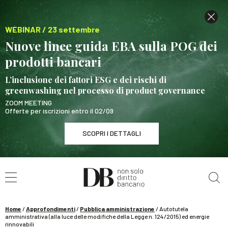
WEBINAR / 23 settembre
Nuove linee guida EBA sulla POG dei
prodotti bancari
L’inclusione dei fattori ESG e dei rischi di
greenwashing nel processo di product governance
ZOOM MEETING
Offerte per iscrizioni entro il 02/09
SCOPRI I DETTAGLI
Cerca nel sito
WEBINAR / 23 settembre
Nuove linee guida EBA sulla POG dei prodotti
bancari
Home
/
Approfondimenti
/
Pubblica amministrazione
/
Autotutela
SCOPRI I DETTAGLI
amministrativa (alla luce delle modifiche della Legge n. 124/2015) ed energie
rinnovabili