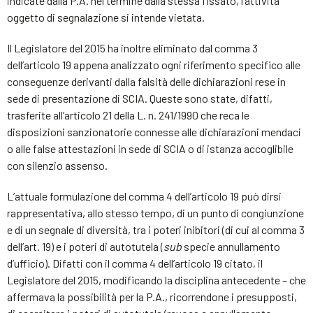
indicate dalla P.A. nel termine dalla stessa fissato, l’attività
oggetto di segnalazione si intende vietata.
Il Legislatore del 2015 ha inoltre eliminato dal comma 3
dell’articolo 19 appena analizzato ogni riferimento specifico alle
conseguenze derivanti dalla falsità delle dichiarazioni rese in
sede di presentazione di SCIA. Queste sono state, difatti,
trasferite all’articolo 21 della L. n. 241/1990 che reca le
disposizioni sanzionatorie connesse alle dichiarazioni mendaci
o alle false attestazioni in sede di SCIA o di istanza accoglibile
con silenzio assenso.
L’attuale formulazione del comma 4 dell’articolo 19 può dirsi
rappresentativa, allo stesso tempo, di un punto di congiunzione
e di un segnale di diversità, tra i poteri inibitori (di cui al comma 3
dell’art. 19) e i poteri di autotutela (
sub
specie annullamento
d’ufficio). Difatti con il comma 4 dell’articolo 19 citato, il
Legislatore del 2015, modificando la disciplina antecedente – che
affermava la possibilità per la P.A., ricorrendone i presupposti,