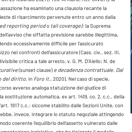
 Cassazione ha esaminato una clausola recante la
hieste di risarcimento pervenute entro un anno dalla
ed reporting period
o
tail coverage):
la Suprema
dell’avviso che siffatta previsione sarebbe illegittima,
ndendo eccessivamente difficile per l’assicurato
nizzo nei confronti dell’assicuratore (Cass. civ., sez. III,
sibile critica a tale arresto, v. G. M. D’Aiello; N. de
curative
(sunset clause)
e decadenza contrattuale. Dal
 del diritto
, in
Foro it.
, 2020). Nel caso di specie,
icorso avverso analoga statuizione del giudice di
a sostituzione automatica, ex art. 1419, co. 2, c.c., della
’art. 1917 c.c.: siccome stabilito dalle Sezioni Unite, con
rebbe, invece, integrare lo statuto negoziale attingendo
modo coerente l’equilibrio dell’assetto vulnerato dalle
olamentazione legislativa, che ha tipizzato il modello