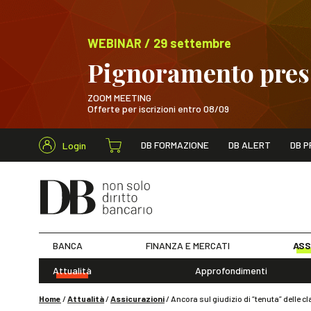
WEBINAR / 29 settembre
Pignoramento presso
ZOOM MEETING
Offerte per iscrizioni entro 08/09
Cerca nel s
DB FORMAZIONE
DB ALERT
DB P
Login
WEBINAR / 29 sett
BANCA
FINANZA E MERCATI
ASS
Attualità
Approfondimenti
Home
/
Attualità
/
Assicurazioni
/
Ancora sul giudizio di “tenuta” delle 