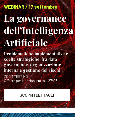
WEBINAR / 17 settembre
La governance
dell’Intelligenza
Artificiale
Problematiche implementative e
scelte strategiche, fra data
governance, organizzazione
interna e gestione dei rischi
ZOOM MEETING
Offerte per iscrizioni entro il 27/08
SCOPRI I DETTAGLI