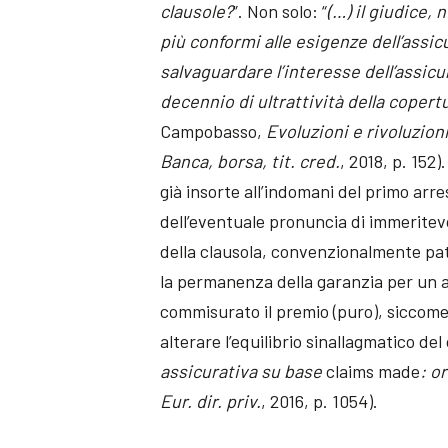
clausole?
”. Non solo: “
(…) il giudice,
più conformi alle esigenze dell’assi
salvaguardare l’interesse dell’assic
decennio di ultrattività della copertu
Campobasso,
Evoluzioni e rivoluzion
Banca, borsa, tit. cred.
, 2018, p. 152
già insorte all’indomani del primo arres
dell’eventuale pronuncia di immeritev
della clausola, convenzionalmente patt
la permanenza della garanzia per un a
commisurato il premio (puro), siccome 
alterare l’equilibrio sinallagmatico del
assicurativa su base
claims made
: o
Eur. dir. priv.
, 2016, p. 1054).