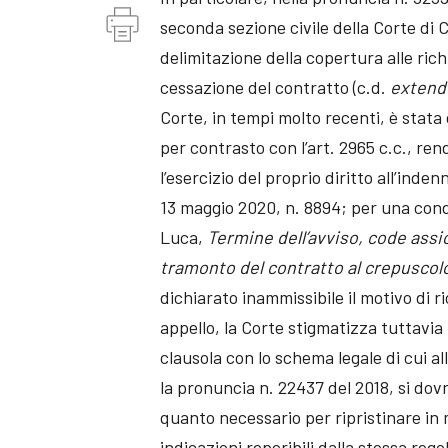
seconda sezione civile della Corte di
delimitazione della copertura alle ric
cessazione del contratto (c.d.
extend
Corte, in tempi molto recenti, è stata 
per contrasto con l’art. 2965 c.c., re
l’esercizio del proprio diritto all’inden
13 maggio 2020, n. 8894; per una condivi
Luca,
Termine dell’avviso, code assi
tramonto del contratto al crepuscolo
dichiarato inammissibile il motivo di r
appello, la Corte stigmatizza tuttavia l
clausola con lo schema legale di cui all
la pronuncia n. 22437 del 2018, si dov
quanto necessario per ripristinare in 
indicazioni reperibili dalla stessa reg