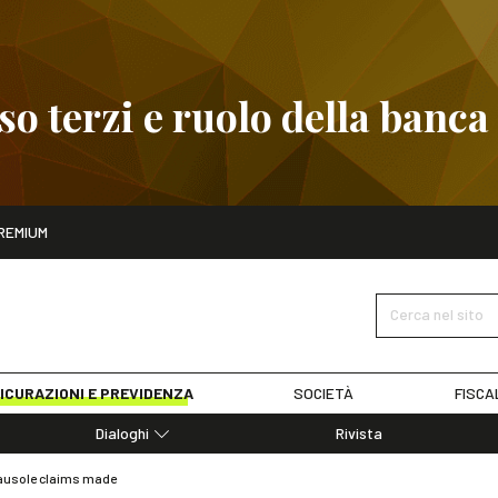
 terzi e ruolo della banca
ito
REMIUM
embre
Pignoramento presso terzi e ruolo della banca
SCOPRI I D
Cerca nel sito
ICURAZIONI E PREVIDENZA
SOCIETÀ
FISCA
Dialoghi
Rivista
Dialoghi di Diritto dell'Economia
clausole claims made
Editoriali