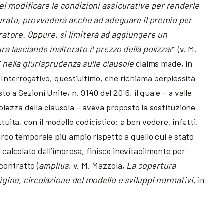
 nel modificare le condizioni assicurative per renderle
curato, provvederà anche ad adeguare il premio per
uratore. Oppure, si limiterà ad aggiungere un
ra lasciando inalterato il prezzo della polizza
?” (v. M.
i nella giurisprudenza sulle clausole
claims made, in
). Interrogativo, quest’ultimo, che richiama perplessità
to a Sezioni Unite, n. 9140 del 2016, il quale – a valle
olezza della clausola – aveva proposto la sostituzione
uita, con il modello codicistico: a ben vedere, infatti,
rco temporale più ampio rispetto a quello cui è stato
calcolato dall’impresa, finisce inevitabilmente per
 contratto (
amplius
, v. M. Mazzola,
La copertura
rigine, circolazione del modello e sviluppi normativi
, in