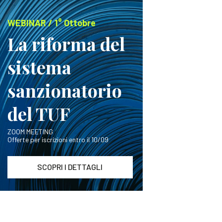
WEBINAR / 1° Ottobre
La riforma del
sistema
sanzionatorio
del TUF
ZOOM MEETING
Offerte per iscrizioni entro il 10/09
SCOPRI I DETTAGLI