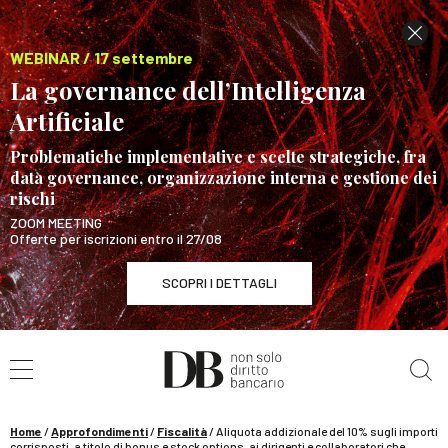
WEBINAR / 17 settembre
La governance dell’Intelligenza
Artificiale
Problematiche implementative e scelte strategiche, fra
data governance, organizzazione interna e gestione dei
rischi
ZOOM MEETING
Offerte per iscrizioni entro il 27/08
SCOPRI I DETTAGLI
Cerca nel sito
WEBINAR / 17 settembre
La governance dell’Intelligenza Artificiale
SCOPRI I DETTAGLI
Home
/
Approfondimenti
/
Fiscalità
/
Aliquota addizionale del 10% sugli importi
corrisposti, a titolo di bonus e stock options, ai dirigenti e collaboratori che