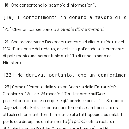
[18] Che consentono lo “scambio d’informazioni”.
[19] I conferimenti in denaro a favore di s
[20] Che non consentono lo
scambio d’informazioni.
[21] Che prevedevano l’assoggettamento ad aliquota ridotta del
19% di una parte del reddito, calcolata applicando all’incremento
di patrimonio una percentuale stabilita di anno in anno dal
Ministero.
[22] Ne deriva, pertanto, che un conferimen
[23] Come affermato dalla stessa Agenzia delle Entrate (cfr.
Circolare n. 12/E del 23 maggio 2014), le norme sull’Ace
presentano analogie con quelle già previste per la DIT. Secondo
l’Agenzia delle Entrate, conseguentemente, sarebbero ancora
attuali i chiarimenti forniti in merito alle fattispecie assimilabili
per le due discipline di riferimento (
in primis
, cfr. circolare n.
76/E del 6 marzo 1998 del Ministero delle finanze). La Dit