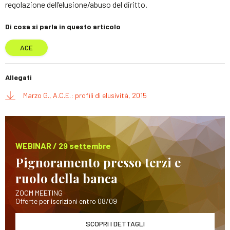
regolazione dell’elusione/abuso del diritto.
Di cosa si parla in questo articolo
ACE
Allegati
Marzo G., A.C.E.: profili di elusività, 2015
WEBINAR / 29 settembre
Pignoramento presso terzi e
ruolo della banca
ZOOM MEETING
Offerte per iscrizioni entro 08/09
SCOPRI I DETTAGLI