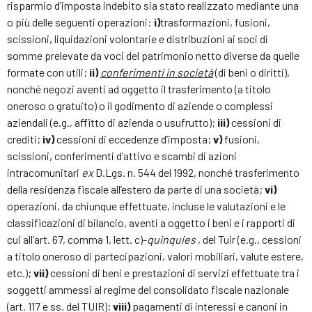
risparmio d’imposta indebito sia stato realizzato mediante una
o più delle seguenti operazioni:
i)
trasformazioni, fusioni,
scissioni, liquidazioni volontarie e distribuzioni ai soci di
somme prelevate da voci del patrimonio netto diverse da quelle
formate con utili;
ii)
conferimenti in società
(di beni o diritti),
nonché negozi aventi ad oggetto il trasferimento (a titolo
oneroso o gratuito) o il godimento di aziende o complessi
aziendali (e.g., affitto di azienda o usufrutto);
iii)
cessioni di
crediti;
iv)
cessioni di eccedenze d’imposta;
v)
fusioni,
scissioni, conferimenti d’attivo e scambi di azioni
intracomunitari
ex
D.Lgs. n. 544 del 1992, nonché trasferimento
della residenza fiscale all’estero da parte di una società;
vi)
operazioni, da chiunque effettuate, incluse le valutazioni e le
classificazioni di bilancio, aventi a oggetto i beni e i rapporti di
cui all’art. 67, comma 1, lett. c)-
quinquies
, del Tuir (e.g., cessioni
a titolo oneroso di partecipazioni, valori mobiliari, valute estere,
etc.);
vii)
cessioni di beni e prestazioni di servizi effettuate tra i
soggetti ammessi al regime del consolidato fiscale nazionale
(art. 117 e ss. del TUIR);
viii)
pagamenti di interessi e canoni in