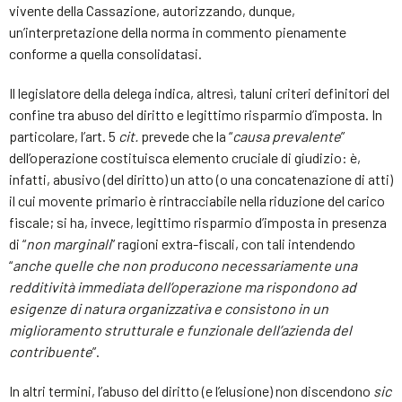
vivente della Cassazione, autorizzando, dunque,
un’interpretazione della norma in commento pienamente
conforme a quella consolidatasi.
Il legislatore della delega indica, altresì, taluni criteri definitori del
confine tra abuso del diritto e legittimo risparmio d’imposta. In
particolare, l’art. 5
cit.
prevede che la “
causa prevalente
”
dell’operazione costituisca elemento cruciale di giudizio: è,
infatti, abusivo (del diritto) un atto (o una concatenazione di atti)
il cui movente primario è rintracciabile nella riduzione del carico
fiscale; si ha, invece, legittimo risparmio d’imposta in presenza
di “
non marginali
” ragioni extra-fiscali, con tali intendendo
“
anche quelle che non producono necessariamente una
redditività immediata dell’operazione ma rispondono ad
esigenze di natura organizzativa e consistono in un
miglioramento strutturale e funzionale dell’azienda del
contribuente
”.
In altri termini, l’abuso del diritto (e l’elusione) non discendono
sic