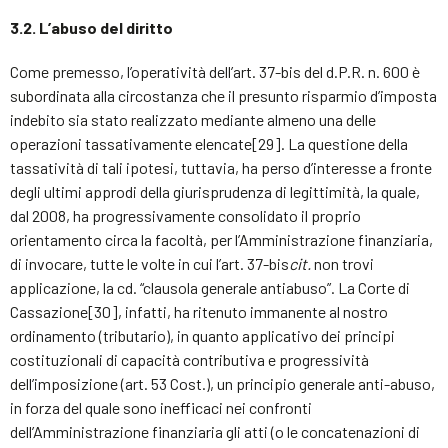
3.2. L’abuso del diritto
Come premesso, l’operatività dell’art. 37-bis del d.P.R. n. 600 è
subordinata alla circostanza che il presunto risparmio d’imposta
indebito sia stato realizzato mediante almeno una delle
operazioni tassativamente elencate[29]. La questione della
tassatività di tali ipotesi, tuttavia, ha perso d’interesse a fronte
degli ultimi approdi della giurisprudenza di legittimità, la quale,
dal 2008, ha progressivamente consolidato il proprio
orientamento circa la facoltà, per l’Amministrazione finanziaria,
di invocare, tutte le volte in cui l’art. 37-bis
cit.
non trovi
applicazione, la cd. “clausola generale antiabuso”. La Corte di
Cassazione[30], infatti, ha ritenuto immanente al nostro
ordinamento (tributario), in quanto applicativo dei principi
costituzionali di capacità contributiva e progressività
dell’imposizione (art. 53 Cost.), un principio generale anti-abuso,
in forza del quale sono inefficaci nei confronti
dell’Amministrazione finanziaria gli atti (o le concatenazioni di