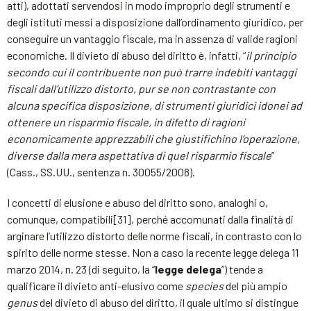
atti), adottati servendosi in modo improprio degli strumenti e
degli istituti messi a disposizione dall’ordinamento giuridico, per
conseguire un vantaggio fiscale, ma in assenza di valide ragioni
economiche. Il divieto di abuso del diritto è, infatti, “
il principio
secondo cui il contribuente non può trarre indebiti vantaggi
fiscali dall’utilizzo distorto, pur se non contrastante con
alcuna specifica disposizione, di strumenti giuridici idonei ad
ottenere un risparmio fiscale, in difetto di ragioni
economicamente apprezzabili che giustifichino l’operazione,
diverse dalla mera aspettativa di quel risparmio fiscale
”
(Cass., SS.UU., sentenza n. 30055/2008).
I concetti di elusione e abuso del diritto sono, analoghi o,
comunque, compatibili[31], perché accomunati dalla finalità di
arginare l’utilizzo distorto delle norme fiscali, in contrasto con lo
spirito delle norme stesse. Non a caso la recente legge delega 11
marzo 2014, n. 23 (di seguito, la “
legge delega
”) tende a
qualificare il divieto anti-elusivo come
species
del più ampio
genus
del divieto di abuso del diritto, il quale ultimo si distingue