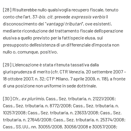
[28] Risulterebbe nullo qualsivoglia recupero fiscale, tenuto
conto che l’art. 37-
bis. cit.
prevede
expressis verbis
il
disconoscimento dei “
vantaggi tributari
”, ove esistenti,
mediante riconduzione del trattamento fiscale dell’operazione
elusiva a quello previsto per la fattispecie elusa, sul
presupposto dell’esistenza di un differenziale d’imposta non
nullo o, comunque, positivo.
[29] L’elencazione è stata ritenuta tassativa dalla
giurisprudenza di merito (cfr. CTR Venezia, 20 settembre 2007 –
18 ottobre 2007, n. 32; CTP Milano, 7 aprile 2009, n. 118), a fronte
di una posizione non uniforme in sede dottrinale.
[30] Cfr.,
ex plurimis
, Cass., Sez. tributaria, n. 21221/2006;
Cass., Sez. tributaria, n. 8772/2008; Cass., Sez. tributaria, n.
10257/2008; Cass., Sez. tributaria, n. 23633/2008; Cass., Sez.
tributaria, n. 27646/2008; Cass., Sez. tributaria, n. 25374/2008;
Cass., SS.UU., nn. 30055/2008, 30056/2008 e 30057/2008;