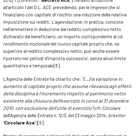
all’articolo 1 del D.L. ACE prevedendo, per le imprese che si
finanziano con
capitale di rischio
, una riduzione della relativa
imposizione sui redditi. L’agevolazione, in pratica, consiste
nell’ammettere in deduzione dal reddito complessivo netto
dichiarato dal beneficiario, un importo corrispondente al cd.
rendimento nozionale
del
nuovo
capitale proprio che, se
superiore al reddito complessivo netto, può anche essere
riportato nei periodi d’imposta successivi, senza alcun limite
quantitativo e temporale[8].
L’Agenzia delle Entrate ha chiarito che: “
(…) la variazione in
aumento di capitale proprio che assume rilevanza agli effetti
della disciplina è l’incremento rispetto al patrimonio netto
esistente alla chiusura dell’esercizio in corso al 31 dicembre
2010, con esclusione dell’utile di esercizio”
(cfr. Circolare
dell’Agenzia delle Entrate n. 12/E del 23 maggio 2014,
breviter
“
Circolare Ace
”)[9].
Mentre gli incrementi patrimoniali derivanti da conferimenti in