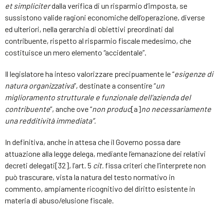
et simpliciter
dalla verifica di un risparmio d’imposta, se
sussistono valide ragioni economiche dell’operazione, diverse
ed ulteriori, nella gerarchia di obiettivi preordinati dal
contribuente, rispetto al risparmio fiscale medesimo, che
costituisce un mero elemento “accidentale”.
Il legislatore ha inteso valorizzare precipuamente le “
esigenze di
natura organizzativa
”, destinate a consentire “
un
miglioramento strutturale e funzionale dell’azienda del
contribuente
”, anche ove “
non produc
[a]
no necessariamente
una redditività immediata”.
In definitiva, anche in attesa che il Governo possa dare
attuazione alla legge delega, mediante l’emanazione dei relativi
decreti delegati[32], l’art. 5
cit.
fissa criteri che l’interprete non
può trascurare, vista la natura del testo normativo in
commento, ampiamente ricognitivo del diritto esistente in
materia di abuso/elusione fiscale.