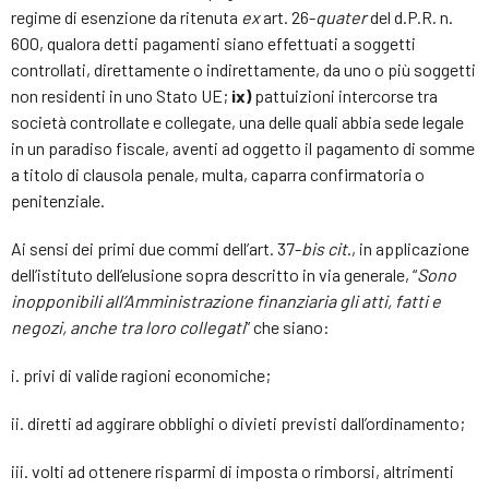
regime di esenzione da ritenuta
ex
art. 26-
quater
del d.P.R. n.
600, qualora detti pagamenti siano effettuati a soggetti
controllati, direttamente o indirettamente, da uno o più soggetti
non residenti in uno Stato UE;
ix)
pattuizioni intercorse tra
società controllate e collegate, una delle quali abbia sede legale
in un paradiso fiscale, aventi ad oggetto il pagamento di somme
a titolo di clausola penale, multa, caparra confirmatoria o
penitenziale.
Ai sensi dei primi due commi dell’art. 37-
bis cit
., in applicazione
dell’istituto dell’elusione sopra descritto in via generale, “
Sono
inopponibili all’Amministrazione finanziaria gli atti, fatti e
negozi, anche tra loro collegati
” che siano:
i. privi di valide ragioni economiche;
ii. diretti ad aggirare obblighi o divieti previsti dall’ordinamento;
iii. volti ad ottenere risparmi di imposta o rimborsi, altrimenti