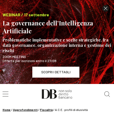
WEBINAR / 17 settembre
La governance dell’Intelligenza
Artificiale
Problematiche implementative e scelte strategiche, fra
data governance, organizzazione interna e gestione dei
rischi
ZOOM MEETING
Offerte per iscrizioni entro il 27/08
SCOPRI I DETTAGLI
Cerca nel sito
WEBINAR / 17 settembre
La governance dell’Intelligenza Artificiale
SCOPRI I DETTAGLI
Home
/
Approfondimenti
/
Fiscalità
/
A.C.E.: profili di elusività