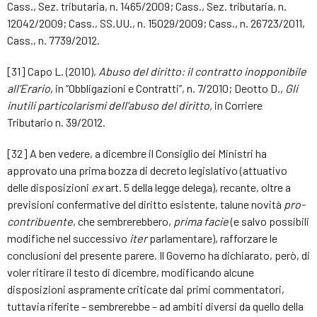
Cass., Sez. tributaria, n. 1465/2009; Cass., Sez. tributaria, n.
12042/2009; Cass., SS.UU., n. 15029/2009; Cass., n. 26723/2011,
Cass., n. 7739/2012.
[31] Capo L. (2010),
Abuso del diritto: il contratto inopponibile
all’Erario
, in “Obbligazioni e Contratti”, n. 7/2010; Deotto D.,
Gli
inutili particolarismi dell’abuso del diritto,
in Corriere
Tributario n. 39/2012.
[32] A ben vedere, a dicembre il Consiglio dei Ministri ha
approvato una prima bozza di decreto legislativo (attuativo
delle disposizioni
ex
art. 5 della legge delega), recante, oltre a
previsioni confermative del diritto esistente, talune novità
pro-
contribuente
, che sembrerebbero,
prima facie
(e salvo possibili
modifiche nel successivo
iter
parlamentare), rafforzare le
conclusioni del presente parere. Il Governo ha dichiarato, però, di
voler ritirare il testo di dicembre, modificando alcune
disposizioni aspramente criticate dai primi commentatori,
tuttavia riferite – sembrerebbe – ad ambiti diversi da quello della