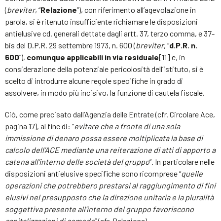
(
breviter
, “
Relazione
”), con riferimento all’agevolazione in
parola, si è ritenuto insufficiente richiamare le disposizioni
antielusive cd. generali dettate dagli artt. 37, terzo comma, e 37-
bis del D.P.R. 29 settembre 1973, n. 600 (
breviter
, “
d.P.R. n.
600
”),
comunque applicabili in via residuale
[11] e, in
considerazione della potenziale pericolosità dell’istituto, si è
scelto di introdurre alcune regole specifiche in grado di
assolvere, in modo più incisivo, la funzione di cautela fiscale.
Ciò,
come precisato dall’Agenzia delle Entrate (cfr. Circolare Ace,
pagina 17), al fine di: “
evitare che a fronte di una sola
immissione di denaro possa essere moltiplicata la base di
calcolo dell’ACE mediante una reiterazione di atti di apporto a
catena all’interno delle società del gruppo
”. In particolare nelle
disposizioni antielusive specifiche sono ricomprese “
quelle
operazioni che potrebbero prestarsi al raggiungimento di fini
elusivi nel presupposto che la direzione unitaria e la pluralità
soggettiva presente all’interno del gruppo favoriscono
capitalizzazioni di comodo
” (cfr. Relazione).