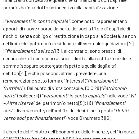
proprio, ha introdotto un incentivo alla capitalizzazione.
I “
versamenti in conto capitale”
, come noto, rappresentano
apporti di nuove risorse da parte dei soci a titolo di capitale di
rischio, senza obbligo di restituzione in capo alla Società, se non
nel limite del patrimonio residuante all’eventuale liquidazione[2].
I “
finanziamenti dei soci
”[3], al contrario, sono prestiti di
denaro che attribuiscono ai soci il diritto alla restituzione delle
somme (seppure postergata rispetto a quella degli altri
debitori[4]) e che possono, altresì, prevedere, una
remunerazione sotto forma di interessi (“
finanziamenti
fruttiferi
”). Dal punto di vista contabile, l’OIC 28 (“
Patrimonio
netto
”) colloca:
i)
i “
versamenti in conto capitale
” nella voce “
VII
– Altre riserve
” del patrimonio netto[5];
ii)
i “
finanziamenti
soci
”, diversamente, nell’ambito dei debiti, nella posta “
Debiti
verso soci per finanziamenti
” (voce D) numero 3)[6].
Il decreto del Ministro dell’Economia e delle Finanze, del 14 marzo
2012[7] (
breviter
, “
decreto ACE
”), ha dato attuazione