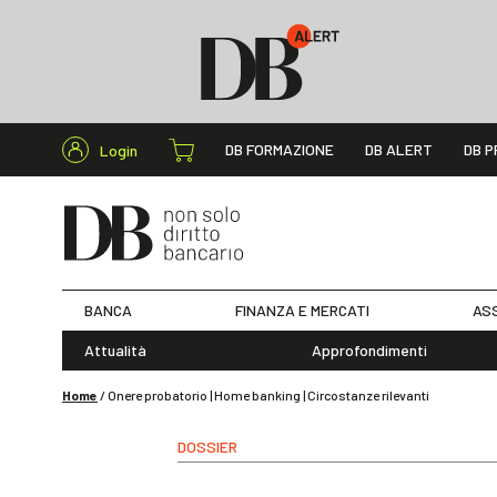
Cerca nel s
DB FORMAZIONE
DB ALERT
DB P
Login
BANCA
FINANZA E MERCATI
ASS
Attualità
Approfondimenti
Home
/
Onere probatorio | Home banking | Circostanze rilevanti
DOSSIER