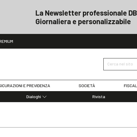
La Newsletter professionale DB
Giornaliera e personalizzabile
ito
REMIUM
Cerca nel sito
ICURAZIONI E PREVIDENZA
SOCIETÀ
FISCAL
Dialoghi
Rivista
Dialoghi di Diritto dell'Economia
Editoriali
Articoli
Note