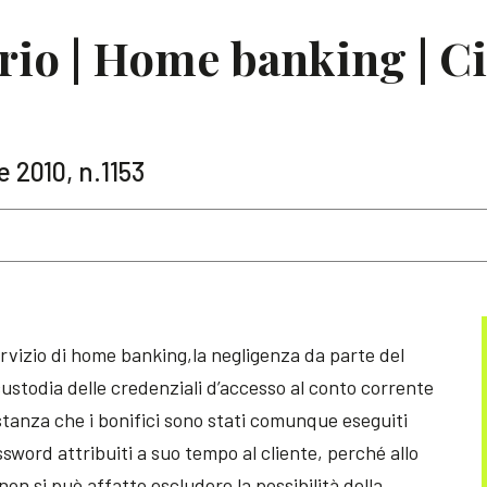
io | Home banking | C
 2010, n.1153
 servizio di home banking,la negligenza da parte del
 custodia delle credenziali d’accesso al conto corrente
ostanza che i bonifici sono stati comunque eseguiti
ssword attribuiti a suo tempo al cliente, perché allo
on si può affatto escludere la possibilità della