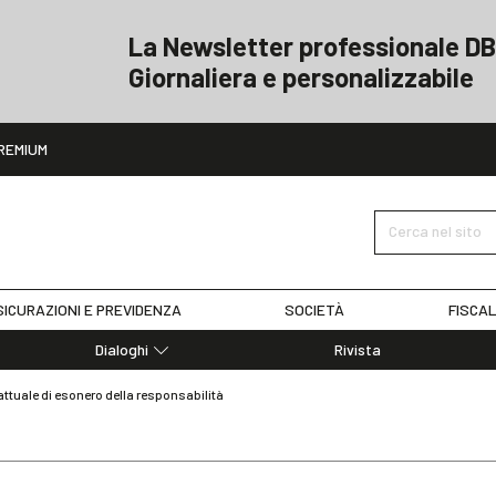
La Newsletter professionale DB
Giornaliera e personalizzabile
ito
REMIUM
Cerca nel sito
ICURAZIONI E PREVIDENZA
SOCIETÀ
FISCAL
Dialoghi
Rivista
Dialoghi di Diritto dell'Economia
attuale di esonero della responsabilità
Editoriali
Articoli
Note