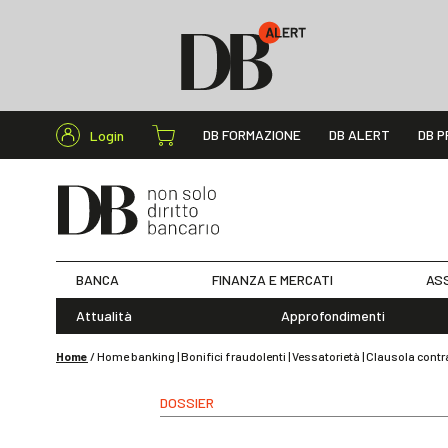
Cerca nel s
DB FORMAZIONE
DB ALERT
DB P
Login
BANCA
FINANZA E MERCATI
ASS
Attualità
Approfondimenti
Home
/
Home banking | Bonifici fraudolenti | Vessatorietà | Clausola contr
DOSSIER