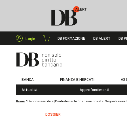
Cerca nel s
DB FORMAZIONE
DB ALERT
DB P
Login
BANCA
FINANZA E MERCATI
ASS
Attualità
Approfondimenti
Home
/
Danno risarcibile | Centrale rischi finanziari private | Segnalazioni i
DOSSIER