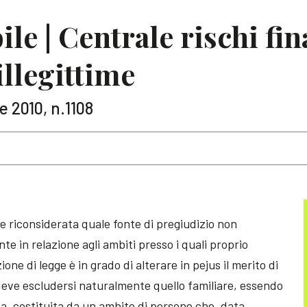
le | Centrale rischi fin
illegittime
e 2010, n.1108
re riconsiderata quale fonte di pregiudizio non
te in relazione agli ambiti presso i quali proprio
zione di legge è in grado di alterare in pejus il merito di
 deve escludersi naturalmente quello familiare, essendo
leva, costituita da un ambito di persone che, data