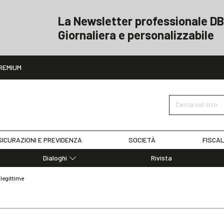
La Newsletter professionale DB
Giornaliera e personalizzabile
ito
REMIUM
Cerca nel sito
ICURAZIONI E PREVIDENZA
SOCIETÀ
FISCAL
Dialoghi
Rivista
Dialoghi di Diritto dell'Economia
llegittime
Editoriali
Articoli
Note