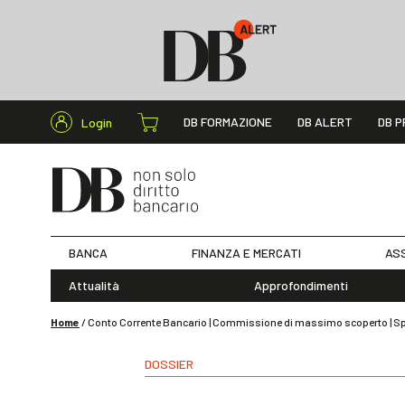
Cerca nel s
DB FORMAZIONE
DB ALERT
DB P
Login
BANCA
FINANZA E MERCATI
ASS
Attualità
Approfondimenti
Home
/
Conto Corrente Bancario | Commissione di massimo scoperto | Spese
DOSSIER