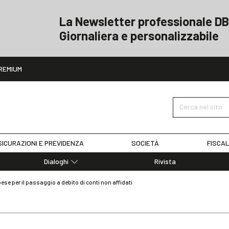
La Newsletter professionale DB
Giornaliera e personalizzabile
ito
REMIUM
Cerca nel sito
ICURAZIONI E PREVIDENZA
SOCIETÀ
FISCAL
Dialoghi
Rivista
Dialoghi di Diritto dell'Economia
 per il passaggio a debito di conti non affidati
Editoriali
Articoli
Note