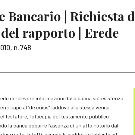
 Bancario | Richiesta 
 del rapporto | Erede
2010, n.748
rede di ricevere informazioni dalla banca sull’esistenza
centi capo al “de cuius” laddove alla stessa venga
 del testatore, fotocopia del testamento pubblico
endo la banca opporre l’assenza di un atto notorio dal
l ricorrente. Infatti, avendo la suddetta richiesta ad