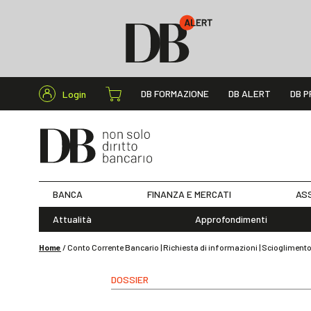
Cerca nel s
DB FORMAZIONE
DB ALERT
DB P
Login
BANCA
FINANZA E MERCATI
ASS
Attualità
Approfondimenti
Home
/
Conto Corrente Bancario | Richiesta di informazioni | Scioglimento 
DOSSIER