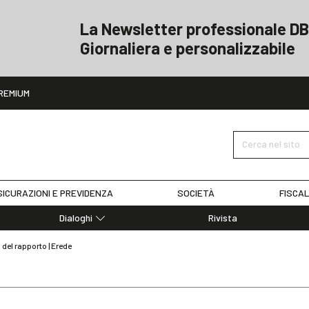
La Newsletter professionale DB
Giornaliera e personalizzabile
ito
REMIUM
Cerca nel sito
ICURAZIONI E PREVIDENZA
SOCIETÀ
FISCAL
Dialoghi
Rivista
Dialoghi di Diritto dell'Economia
del rapporto | Erede
Editoriali
Articoli
Note