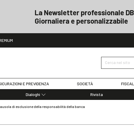
La Newsletter professionale DB
Giornaliera e personalizzabile
ito
REMIUM
Cerca nel sito
ICURAZIONI E PREVIDENZA
SOCIETÀ
FISCAL
Dialoghi
Rivista
Dialoghi di Diritto dell'Economia
 Clausola di esclusione della responsabilità della banca
Editoriali
Articoli
Note