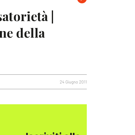
atorietà |
ne della
24 Giugno 2011