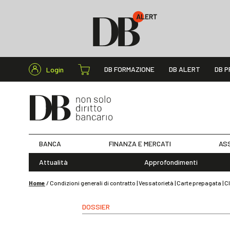
Cerca nel s
DB FORMAZIONE
DB ALERT
DB P
Login
BANCA
FINANZA E MERCATI
ASS
Attualità
Approfondimenti
Home
/
Condizioni generali di contratto | Vessatorietà | Carte prepagata |
DOSSIER