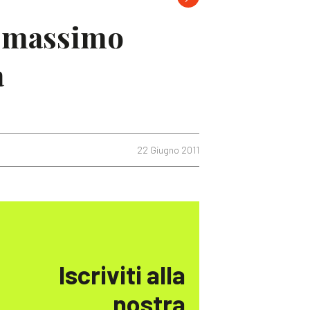
i massimo
à
22 Giugno 2011
Iscriviti alla
nostra