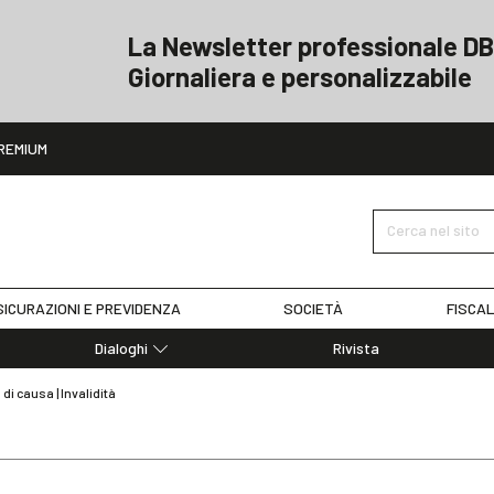
La Newsletter professionale DB
Giornaliera e personalizzabile
ito
REMIUM
Cerca nel sito
ICURAZIONI E PREVIDENZA
SOCIETÀ
FISCAL
Dialoghi
Rivista
Dialoghi di Diritto dell'Economia
i causa | Invalidità
Editoriali
Articoli
Note