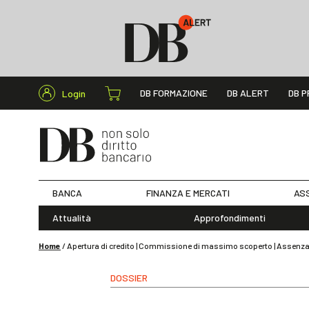
Cerca nel s
DB FORMAZIONE
DB ALERT
DB P
Login
BANCA
FINANZA E MERCATI
ASS
Attualità
Approfondimenti
Home
/
Apertura di credito | Commissione di massimo scoperto | Assenza d
DOSSIER