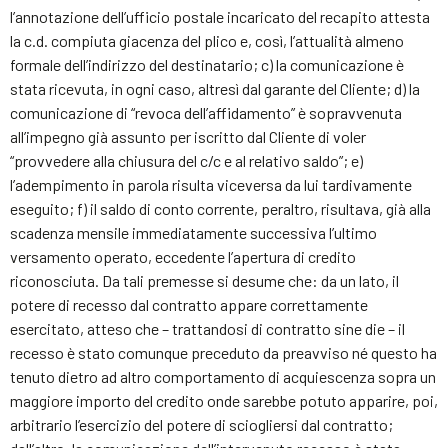
l’annotazione dell’ufficio postale incaricato del recapito attesta
la c.d. compiuta giacenza del plico e, così, l’attualità almeno
formale dell’indirizzo del destinatario; c) la comunicazione è
stata ricevuta, in ogni caso, altresì dal garante del Cliente; d) la
comunicazione di “revoca dell’affidamento” è sopravvenuta
all’impegno già assunto per iscritto dal Cliente di voler
“provvedere alla chiusura del c/c e al relativo saldo”; e)
l’adempimento in parola risulta viceversa da lui tardivamente
eseguito; f) il saldo di conto corrente, peraltro, risultava, già alla
scadenza mensile immediatamente successiva l’ultimo
versamento operato, eccedente l’apertura di credito
riconosciuta. Da tali premesse si desume che: da un lato, il
potere di recesso dal contratto appare correttamente
esercitato, atteso che – trattandosi di contratto sine die – il
recesso è stato comunque preceduto da preavviso né questo ha
tenuto dietro ad altro comportamento di acquiescenza sopra un
maggiore importo del credito onde sarebbe potuto apparire, poi,
arbitrario l’esercizio del potere di sciogliersi dal contratto;