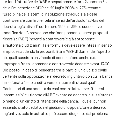
Le fonti istitutive dell’ABF e segnatamente l’art. 2, comma 6°,
della Deliberazione CICR del 29 luglio 2008, n. 275, recante
“Disciplina dei sistemi di risoluzione stragiudiziale delle
controversie con la clientela ai sensi dell’articolo 128-bis del
decreto legislativo 1° settembre 1993, n. 385, e successive
modificazioni”, prevedono che “non possono essere proposti
ricorsi (all’ABF) inerenti a controversie già sottoposte
all’autorità giudiziaria”. Tale formula deve essere intesa in senso
ampio, escludendo la proponibilità all’ABF di domande rispetto
alle quali sussista un vincolo di connessione anche c.d.
impropria fra tali domande e controversie dedotte avanti l’AGO.
Ciò posto, in caso di pendenza tra le parti di un giudizio civile
vertente sulla opposizione al decreto ingiuntivo con cui la banca
ha azionato il suo credito verso i ricorrenti stessi quali
fideiussori di una società da essi controllata, deve ritenersi
inammissibile il ricorso all’ABF avente ad oggetto la sussistenza
o meno di un diritto di ritenzione della banca, il quale, pur non
essendo stato dedotto nel giudizio di opposizione a decreto
ingiuntivo, solo in astratto può essere disgiunto dal problema