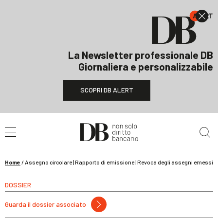
La Newsletter professionale DB
Giornaliera e personalizzabile
SCOPRI DB ALERT
Cerca nel sito
Home
/
Assegno circolare | Rapporto di emissione | Revoca degli assegni emessi
DOSSIER
Guarda il dossier associato