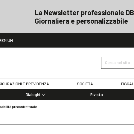
La Newsletter professionale DB
Giornaliera e personalizzabile
ito
REMIUM
Cerca nel sito
ICURAZIONI E PREVIDENZA
SOCIETÀ
FISCAL
Dialoghi
Rivista
Dialoghi di Diritto dell'Economia
abilità precontrattuale
Editoriali
Articoli
Note