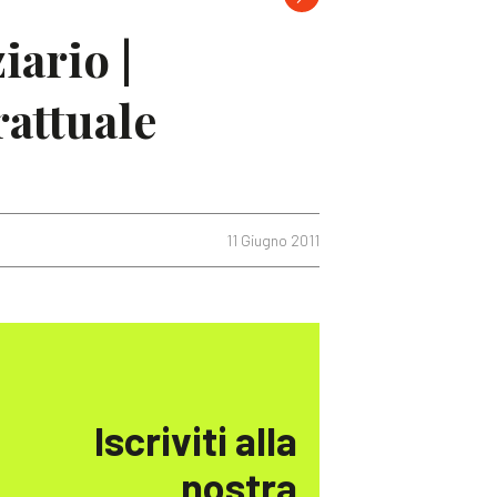
iario |
rattuale
11 Giugno 2011
Iscriviti alla
nostra