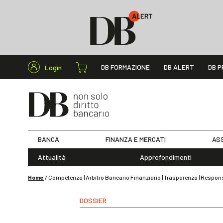
Cerca nel s
DB FORMAZIONE
DB ALERT
DB P
Login
BANCA
FINANZA E MERCATI
ASS
Attualità
Approfondimenti
Home
/
Competenza | Arbitro Bancario Finanziario | Trasparenza | Respons
DOSSIER