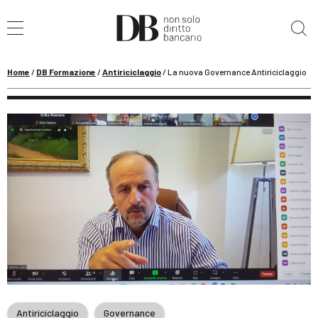
Cerca nel sito
Home
/
DB Formazione
/
Antiriciclaggio
/
La nuova Governance Antiriciclaggio
Antiriciclaggio
Governance