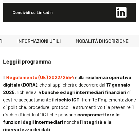
Condividi su Linkedin
I
INFORMAZIONI UTILI
MODALITÀ DI ISCRIZIONE
Leggi il programma
Il
Regolamento (UE) 2022/2554
sulla
resilienza operativa
digitale (DORA)
, che si applicherà a decorrere dal
17 gennaio
2025
, richiede alle
banche ed agli intermediari finanziari
di
gestire adeguatamente il
rischio ICT
, tramite l’implementazione
di politiche, procedure, protocolli e strumenti volti a prevenire il
rischio di incidenti ICT che possano
compromettere le
funzioni degli intermediari
nonché
l’integrità e la
riservatezza dei dati
.