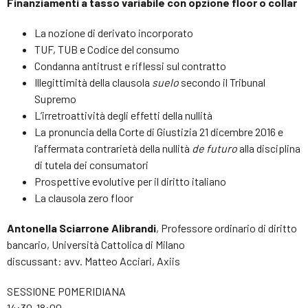
Finanziamenti a tasso variabile con opzione floor o collar
La nozione di derivato incorporato
TUF, TUB e Codice del consumo
Condanna antitrust e riflessi sul contratto
Illegittimità della clausola
suelo
secondo il Tribunal
Supremo
L’irretroattività degli effetti della nullità
La pronuncia della Corte di Giustizia 21 dicembre 2016 e
l’affermata contrarietà della nullità
de futuro
alla disciplina
di tutela dei consumatori
Prospettive evolutive per il diritto italiano
La clausola zero floor
Antonella Sciarrone Alibrandi
, Professore ordinario di diritto
bancario, Università Cattolica di Milano
discussant: avv. Matteo Acciari, Axiis
SESSIONE POMERIDIANA
14:30-18:00