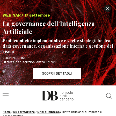
WEBINAR / 17 settembre
La governance dell’Intelligenza
Artificiale
Problematiche implementative e scelte strategiche, fra
data governance, organizzazione interna e gestione dei
rischi
ZOOM MEETING
Offerte per iscrizioni entro il 27/08
SCOPRI I DETTAGLI
Cerca nel sito
WEBINAR / 17 settembre
La governance dell’Intelligenza Artificiale
SCOPRI I DETTAGLI
Home
/
DB Formazione
/
Crisi di impresa
/
Diritto della crisi di impresa e
dell’insolvenza