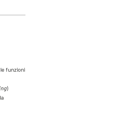
lle funzioni
ing
)
la