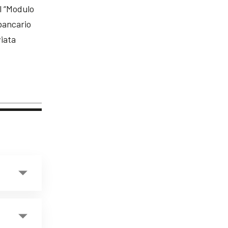
l “Modulo
 bancario
viata