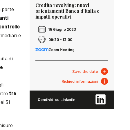
Credito revolving: nuovi
 parte
orientamenti Banca d’Italia e
impatti operativi
anti
 controllo
15 Giugno 2023
rmediari e
09:30 - 13:00
Zoom Meeting
ità di
 e
Save the date
Richiedi informazioni
li
ntro
tre
Condividi su Linkedin
el 31
misure