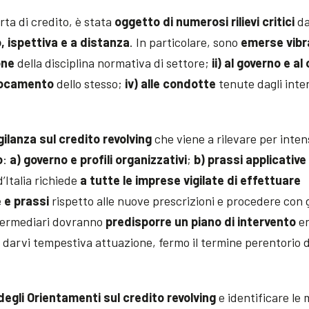
rta di credito, è stata
oggetto di numerosi rilievi critici
da
o, ispettiva e a distanza
. In particolare, sono
emerse vibr
one
della disciplina normativa di settore;
ii) al governo e al
ollocamento
dello stesso;
iv) alle condotte
tenute dagli inte
igilanza sul credito revolving
che viene a rilevare per intens
o
:
a) governo e profili organizzativi
;
b) prassi applicative
d’Italia richiede
a tutte le imprese vigilate di effettuare
 e prassi
rispetto alle nuove prescrizioni e procedere con g
intermediari dovranno
predisporre un piano di intervento
e
darvi tempestiva attuazione, fermo il termine perentorio d
 degli Orientamenti sul credito revolving
e identificare le 