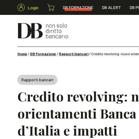
DB FORMAZIONE
DB ALERT
DB P
Login
Home
/
DB Formazione
/
Rapporti bancari
/
Credito revolving: nuovi orien
Rapporti bancari
Credito revolving: 
orientamenti Banca
d’Italia e impatti