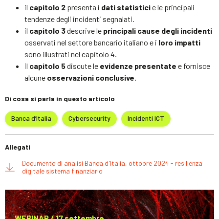
il
capitolo 2
presenta i
dati statistici
e le principali
tendenze degli incidenti segnalati.
il
capitolo 3
descrive le
principali cause degli incidenti
osservati nel settore bancario italiano e i
loro impatti
sono illustrati nel capitolo 4.
il
capitolo 5
discute le
evidenze presentate
e fornisce
alcune
osservazioni conclusive
.
Di cosa si parla in questo articolo
Banca d’Italia
Cybersecurity
Incidenti ICT
Allegati
Documento di analisi Banca d'Italia, ottobre 2024 - resilienza
digitale sistema finanziario
WEBINAR / 17 settembre