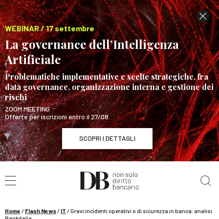
WEBINAR / 17 settembre
La governance dell’Intelligenza
Artificiale
Problematiche implementative e scelte strategiche, fra
data governance, organizzazione interna e gestione dei
rischi
ZOOM MEETING
Offerte per iscrizioni entro il 27/08
SCOPRI I DETTAGLI
Cerca nel sito
WEBINAR / 17 settembre
La governance dell’Intelligenza Artificiale
SCOPRI I DETTAGLI
Home
/
Flash News
/
IT
/
Gravi incidenti operativi o di sicurezza in banca: analisi
Bankitalia