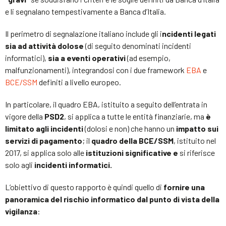
e li segnalano tempestivamente a Banca d’Italia.
Il perimetro di segnalazione italiano include gli i
ncidenti legati
sia ad attività dolose
(di seguito denominati incidenti
informatici),
sia a eventi operativi
(ad esempio,
malfunzionamenti), integrandosi con i due framework
EBA
e
BCE/SSM
definiti a livello europeo.
In particolare, il quadro EBA, istituito a seguito dell’entrata in
vigore della
PSD2
, si applica a tutte le entità finanziarie, ma
è
limitato agli incidenti
(dolosi e non) che hanno un
impatto sui
servizi di pagamento
; il
quadro della BCE/SSM
, istituito nel
2017, si applica solo alle
istituzioni significative e
si riferisce
solo agli
incidenti informatici.
L’obiettivo di questo rapporto è quindi quello di
fornire una
panoramica del rischio informatico dal punto di vista della
vigilanza
: