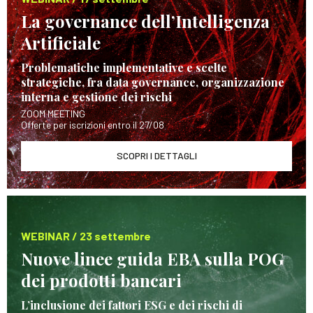
La governance dell’Intelligenza
Artificiale
Problematiche implementative e scelte
strategiche, fra data governance, organizzazione
interna e gestione dei rischi
ZOOM MEETING
Offerte per iscrizioni entro il 27/08
SCOPRI I DETTAGLI
WEBINAR / 23 settembre
Nuove linee guida EBA sulla POG
dei prodotti bancari
L’inclusione dei fattori ESG e dei rischi di