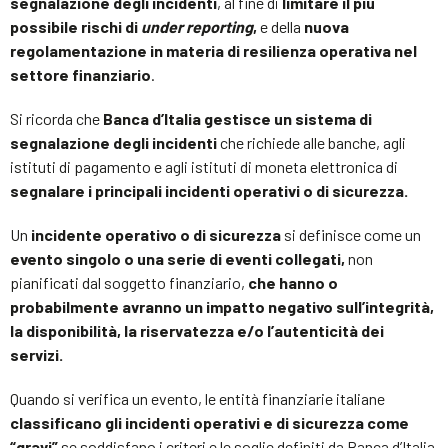
segnalazione degli incidenti
, al fine di
limitare il più
possibile rischi di
under reporting
,
e della
nuova
regolamentazione in materia di resilienza operativa nel
settore finanziario
.
Si ricorda che
Banca d’Italia gestisce un sistema di
segnalazione degli incidenti
che richiede alle banche, agli
istituti di pagamento e agli istituti di moneta elettronica di
segnalare i principali incidenti operativi o di sicurezza.
Un
incidente
operativo o di sicurezza
si definisce come un
evento singolo o una serie di eventi collegati,
non
pianificati dal soggetto finanziario,
che hanno o
probabilmente avranno un impatto negativo sull’integrità,
la disponibilità, la riservatezza e/o l’autenticità dei
servizi.
Quando si verifica un evento, le entità finanziarie italiane
classificano gli incidenti operativi e di sicurezza come
“gravi”
se soddisfano i criteri e le soglie definiti da Banca d’Italia